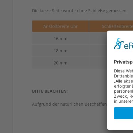
Die kurze Seite wurde ohne Schließe gemessen.
Anstoßbreite Uhr
Schließenbreit
16 mm
14 mm
18 mm
16 mm
20 mm
18 mm
BITTE BEACHTEN:
Aufgrund der natürlichen Beschaffenheit von Led