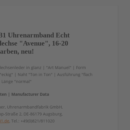
31 Uhrenarmband Echt
dechse "Avenue", 16-20
arben, neu!
dechsenleder in glanz | "Art Manuel" | Form
"eckig" | Naht "Ton in Ton" | Ausführung "flach
| Länge "normal"
aten | Manufacturer Data
mer, Uhrenarmbandfabrik GmbH,
pp-Straße 2, DE-86179 Augsburg,
31.de
, Tel.: +49(0)821/811020