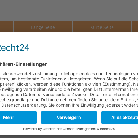
e
Lange Seite
Kurze Seite
114 mm
82 mm
114 mm
82 mm
114 mm
82 mm
er und des Gerbprozesses kann es zu kleinen Unterschieden in O