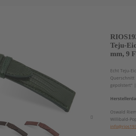
RIOS19
Teju-Ei
mm, 9 F
Echt Teju-Ei
Querschnitt 
gepolstert" 
Herstellerd
Oswald Rie
Willibald-Po
info@rios19