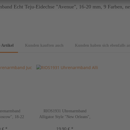
band Echt Teju-Eidechse "Avenue", 16-20 mm, 9 Farben, ne
 Artikel
Kunden kauften auch
Kunden haben sich ebenfalls a
renarmband
RIOS1931 Uhrenarmband
Moscow", 18-22
Alligator Style "New Orleans",
ben, neu!
16-22 mm, 10 Farben, neu!
 € *
19,90 € *