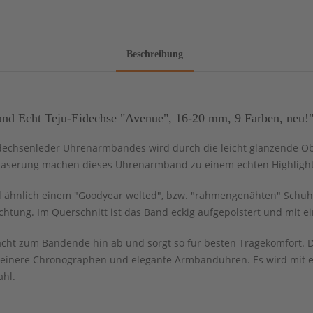
Beschreibung
d Echt Teju-Eidechse "Avenue", 16-20 mm, 9 Farben, neu!
idechsenleder Uhrenarmbandes wird durch die leicht glänzende Ob
Maserung machen dieses Uhrenarmband zu einem echten Highligh
 ähnlich einem "Goodyear welted", bzw. "rahmengenähten" Schuh g
chtung. Im Querschnitt ist das Band eckig aufgepolstert und mit e
cht zum Bandende hin ab und sorgt so für besten Tragekomfort. Da
leinere Chronographen und elegante Armbanduhren. Es wird mit e
ahl.