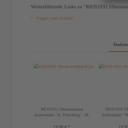
Weiterführende Links zu "RIOS1931 Uhrenarm
Fragen zum Artikel?
Ähnliche
RIOS1931 Uhrenarmband
RIOS1931 Uh
Juchtenleder "St. Petersburg", 18-
Juchtenleder "
22 mm, 5 Farben, neu!
mm, 5 Far
19,90 € *
19,90