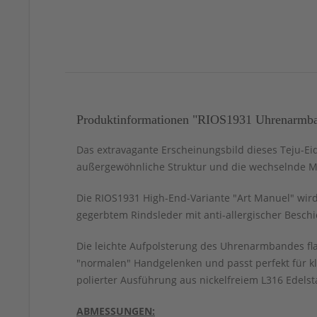
Produktinformationen "RIOS1931 Uhrenarmban
Das extravagante Erscheinungsbild dieses Teju-E
außergewöhnliche Struktur und die wechselnde 
Die RIOS1931 High-End-Variante "Art Manuel" wird
gegerbtem Rindsleder mit anti-allergischer Beschi
Die leichte Aufpolsterung des Uhrenarmbandes fla
"normalen" Handgelenken und passt perfekt für k
polierter Ausführung aus nickelfreiem L316 Edelst
ABMESSUNGEN: