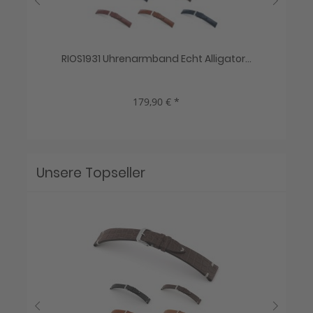
RIOS1931 Uhrenarmband Echt Alligator...
H
179,90 € *
Unsere Topseller