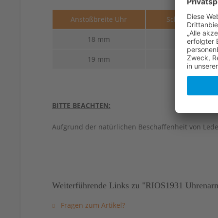
Anstoßbreite Uhr
Schließenbreit
18 mm
16 mm
19 mm
16 mm
BITTE BEACHTEN:
Aufgrund der natürlichen Beschaffenheit von Led
Weiterführende Links zu "RIOS1931 Uhrenarm
Fragen zum Artikel?