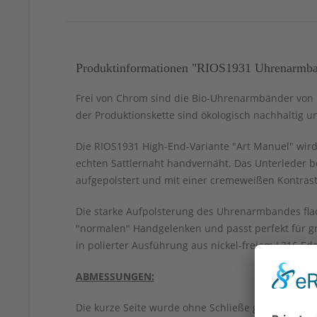
Produktinformationen "RIOS1931 Uhrenarmban
Frei von Chrom sind die Bio-Uhrenarmbänder von R
der Produktionskette sind ökologisch nachhaltig und
Die RIOS1931 High-End-Variante "Art Manuel" wird
echten Sattlernaht handvernäht. Das Unterleder be
aufgepolstert und mit einer cremeweißen Kontras
Die starke Aufpolsterung des Uhrenarmbandes flac
"normalen" Handgelenken und passt perfekt für 
in polierter Ausführung aus nickel-freiem L316 Ed
ABMESSUNGEN:
Die kurze Seite wurde ohne Schließe gemessen.