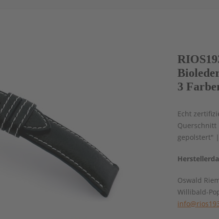
RIOS19
Biolede
3 Farbe
Echt zertifi
Querschnitt
gepolstert" 
Herstellerd
Oswald Rie
Willibald-Po
info@rios19