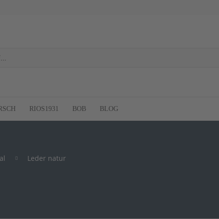
RSCH
RIOS1931
BOB
BLOG
al
Leder natur