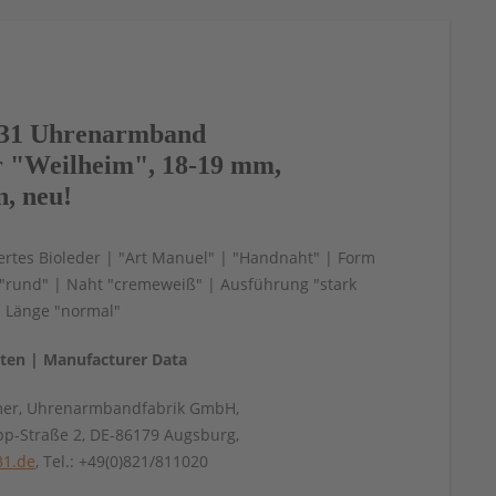
31 Uhrenarmband
r "Weilheim", 18-19 mm,
n, neu!
ziertes Bioleder | "Art Manuel" | "Handnaht" | Form
 "rund" | Naht "cremeweiß" | Ausführung "stark
| Länge "normal"
aten | Manufacturer Data
mer, Uhrenarmbandfabrik GmbH,
pp-Straße 2, DE-86179 Augsburg,
31.de
, Tel.: +49(0)821/811020