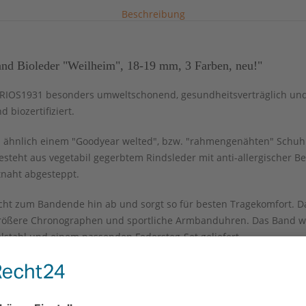
Beschreibung
d Bioleder "Weilheim", 18-19 mm, 3 Farben, neu!"
IOS1931 besonders umweltschonend, gesundheitsverträglich und al
 biozertifiziert.
 ähnlich einem "Goodyear welted", bzw. "rahmengenähten" Schuh g
steht aus vegetabil gegerbtem Rindsleder mit anti-allergischer B
tnaht abgesteppt.
ht zum Bandende hin ab und sorgt so für besten Tragekomfort. Da
größere Chronographen und sportliche Armbanduhren. Das Band wi
elstahl und einem passenden Federsteg-Set geliefert.