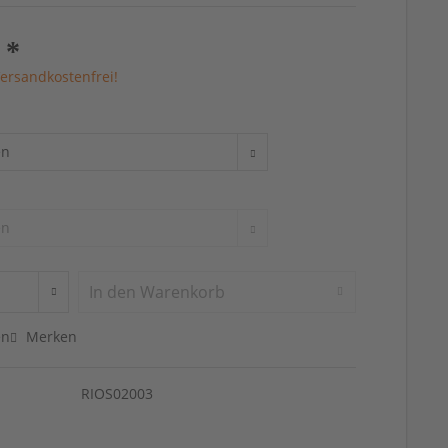
 *
ersandkostenfrei!
In den
Warenkorb
en
Merken
RIOS02003