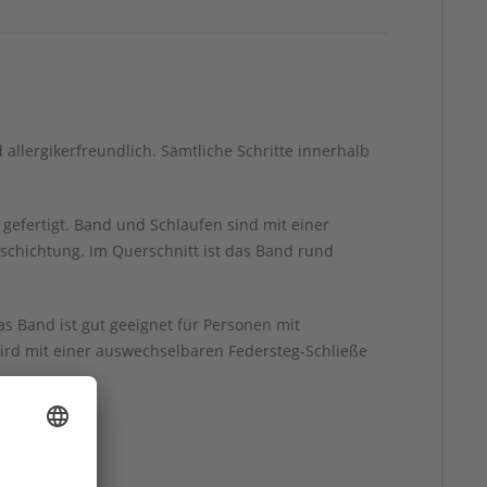
lergikerfreundlich. Sämtliche Schritte innerhalb
efertigt. Band und Schlaufen sind mit einer
eschichtung. Im Querschnitt ist das Band rund
s Band ist gut geeignet für Personen mit
rd mit einer auswechselbaren Federsteg-Schließe