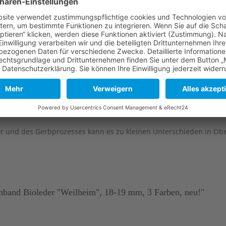
e
Lange Seite
Kurze Seite
114 mm
82 mm
114 mm
82 mm
er und des Gerbprozesses kann es zu kleinen Unterschieden in Ob
band Bioleder "Weilheim", 18-19 mm, 3 Farben, neu!"