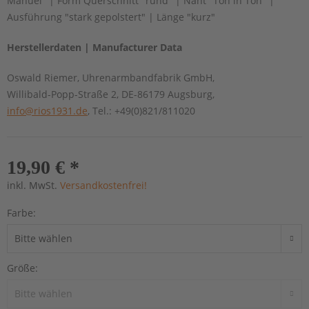
Manuel" | Form Querschnitt "rund" | Naht "Ton in Ton" |
Ausführung "stark gepolstert" | Länge "kurz"
Herstellerdaten | Manufacturer Data
Oswald Riemer, Uhrenarmbandfabrik GmbH,
Willibald-Popp-Straße 2, DE-86179 Augsburg,
info@rios1931.de
, Tel.: +49(0)821/811020
19,90 € *
inkl. MwSt.
Versandkostenfrei!
Farbe:
Größe: