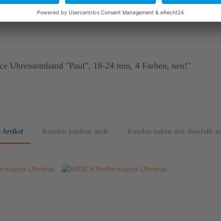
er und des Gerbprozesses kann es zu kleinen Unterschieden in O
e Uhrenarmband "Paul", 18-24 mm, 4 Farben, neu!"
 Artikel
Kunden kauften auch
Kunden haben sich ebenfalls a