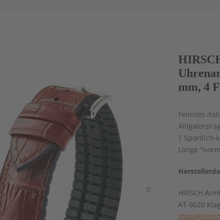
HIRSCH
Uhrenar
mm, 4 F
Feinstes ita
Alligatorpr
| Sportlich-
Länge "norm
Herstellerd
HIRSCH Armb
AT-9020 Kla
shop@hirsch