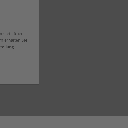
n stets über
m erhalten Sie
tellung
.