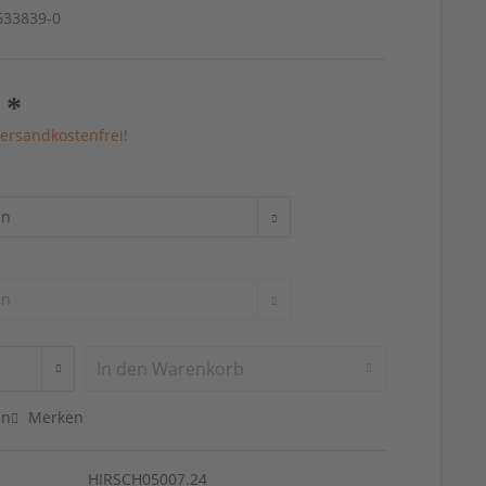
4633839-0
 *
ersandkostenfrei!
In den
Warenkorb
en
Merken
HIRSCH05007.24