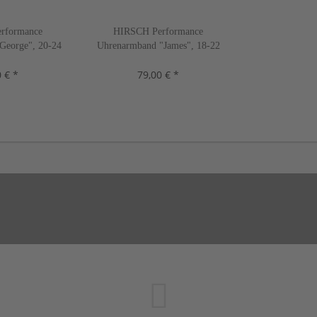
rformance
HIRSCH Performance
George", 20-24
Uhrenarmband "James", 18-22
ben, neu!
mm, 3 Farben, neu!
 € *
79,00 € *