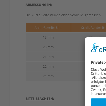
ABMESSUNGEN:
Die kurze Seite wurde ohne Schließe gemessen.
Anstoßbreite Uhr
Schließenbreit
18 mm
16 mm
20 mm
18 mm
21 mm
20 mm
22 mm
20 mm
24 mm
22 mm
BITTE BEACHTEN: