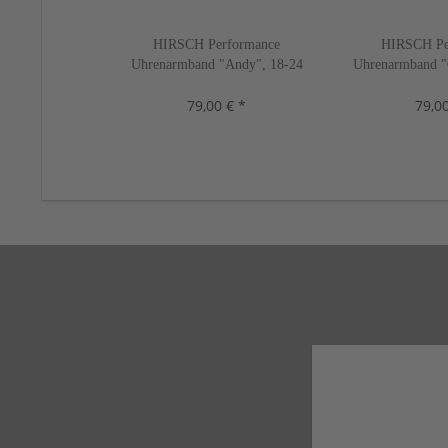
HIRSCH Performance
HIRSCH Pe
Uhrenarmband "Andy", 18-24
Uhrenarmband "
mm, schwarz, neu!
mm, 4 Far
79,00 € *
79,00