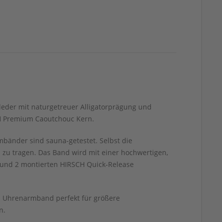
lbsleder mit naturgetreuer Alligatorprägung und
CH Premium Caoutchouc Kern.
mbänder sind sauna-getestet. Selbst die
 zu tragen. Das Band wird mit einer hochwertigen,
l und 2 montierten HIRSCH Quick-Release
as Uhrenarmband perfekt für größere
n.