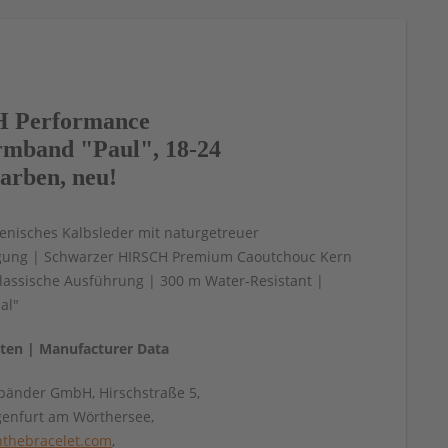
 Performance
mband "Paul", 18-24
arben, neu!
lienisches Kalbsleder mit naturgetreuer
ägung | Schwarzer HIRSCH Premium Caoutchouc Kern
klassische Ausführung | 300 m Water-Resistant |
al"
aten | Manufacturer Data
änder GmbH, Hirschstraße 5,
genfurt am Wörthersee,
thebracelet.com
,