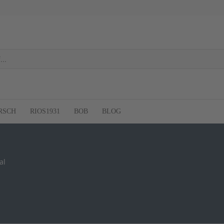
RSCH
RIOS1931
BOB
BLOG
al