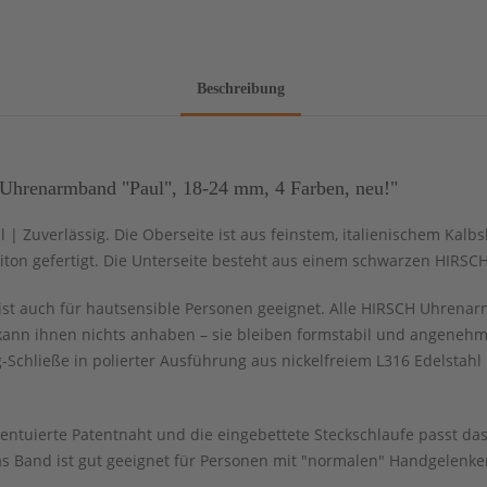
Beschreibung
Uhrenarmband "Paul", 18-24 mm, 4 Farben, neu!"
oll | Zuverlässig. Die Oberseite ist aus feinstem, italienischem Ka
eiton gefertigt. Die Unterseite besteht aus einem schwarzen HIRS
ist auch für hautsensible Personen geeignet. Alle HIRSCH Uhrenar
kann ihnen nichts anhaben – sie bleiben formstabil und angenehm
Schließe in polierter Ausführung aus nickelfreiem L316 Edelstah
kzentuierte Patentnaht und die eingebettete Steckschlaufe passt d
 Band ist gut geeignet für Personen mit "normalen" Handgelenke