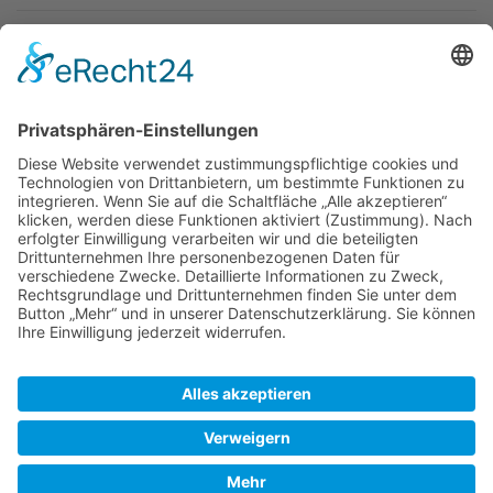
Newsletter
Top-Anbieter
Spitzenqualität
Kompetente Beratung
Partner
* Alle Preise inkl. gesetzl. Mehrwertsteuer, inkl. Versandkosten
FAQ
Händler Login
Hilfe / Unterstützung
Newsletter
Warum WACCEX?
Allgemeine Geschäftsbedingungen und Kundeninformationen
Datenschutzerklärung
Impressum
Kontakt
Newsletter