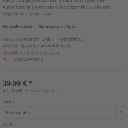
HIRSCH Softglove Futterleder | Harmonisch geformte
Aufpolsterung | Kontrastierende Steppnaht | Definierte
Prägelinien | Länge "kurz"
Herstellerdaten | Manufacturer Data
HIRSCH Armbänder GmbH, Hirschstraße 5,
AT-9020 Klagenfurt am Wörthersee,
shop@hirschthebracelet.com
,
Tel.: +43(0)4633839-0
39,90 € *
inkl. MwSt.
Versandkostenfrei!
Farbe:
Größe: