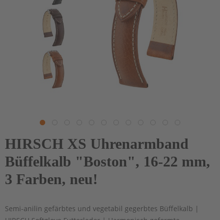
HIRSCH XS Uhrenarmband
Büffelkalb "Boston", 16-22 mm,
3 Farben, neu!
Semi-anilin gefärbtes und vegetabil gegerbtes Büffelkalb |