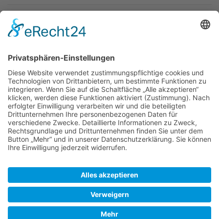
Newsletter
Top-Anbieter
Spitzenqualität
Kompetente Beratung
Partner
* Alle Preise inkl. gesetzl. Mehrwertsteuer, inkl. Versandkosten
FAQ
Händler Login
Hilfe / Unterstützung
Newsletter
Warum WACCEX?
Allgemeine Geschäftsbedingungen und Kundeninformationen
Datenschutzerklärung
Impressum
Kontakt
Newsletter