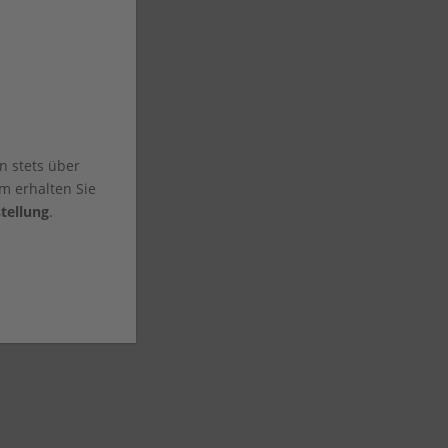
n stets über
m erhalten Sie
tellung
.