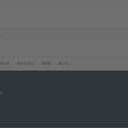
RSCH
RIOS1931
BOB
BLOG
al