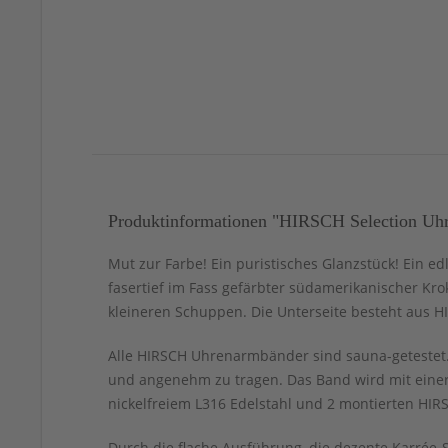
Produktinformationen "HIRSCH Selection Uhr
Mut zur Farbe! Ein puristisches Glanzstück! Ein ed
fasertief im Fass gefärbter südamerikanischer Kro
kleineren Schuppen. Die Unterseite besteht aus HI
Alle HIRSCH Uhrenarmbänder sind sauna-getestet. 
und angenehm zu tragen. Das Band wird mit einer
nickelfreiem L316 Edelstahl und 2 montierten HIRS
Durch die flache Ausführung, die dezente Karrée-