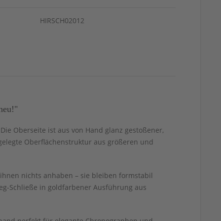
HIRSCH02012
neu!"
t. Die Oberseite ist aus von Hand glanz gestoßener,
 angelegte Oberflächenstruktur aus größeren und
ihnen nichts anhaben – sie bleiben formstabil
eg-Schließe in goldfarbener Ausführung aus
rmband perfekt für elegante Chronographen und