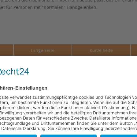
net für Personen mit "normalen" Handgelenken.
e
Lange Seite
Kurze Seite
114 mm
73 mm
114 mm
73 mm
114 mm
73 mm
114 mm
73 mm
114 mm
73 mm