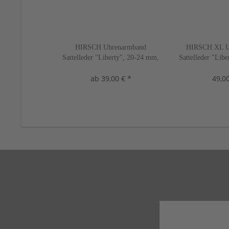
HIRSCH Uhrenarmband
HIRSCH XL U
Sattelleder "Liberty", 20-24 mm,
Sattelleder "Lib
3 Farben, neu!
2 Farbe
ab 39,00 € *
49,00