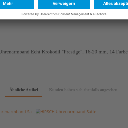
er und des Gerbprozesses kann es zu kleinen Unterschieden in O
hrenarmband Echt Krokodil "Prestige", 16-20 mm, 14 Farbe
Ähnliche Artikel
Kunden haben sich ebenfalls angesehen