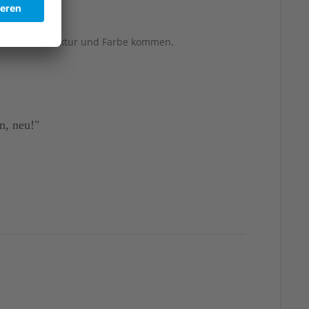
berflächenstruktur und Farbe kommen.
n, neu!"