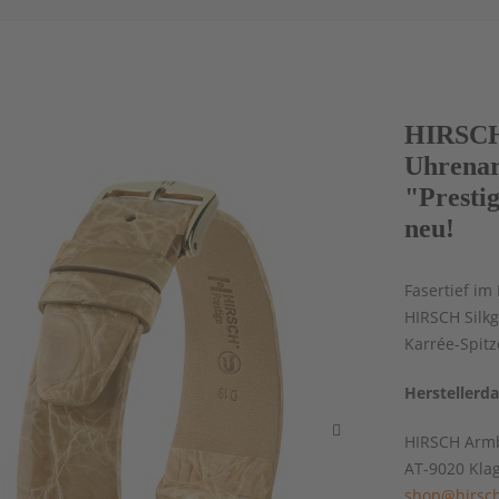
HIRSCH 
Uhrenar
"Presti
neu!
Fasertief im
HIRSCH Silkg
Karrée-Spitz
Herstellerd
HIRSCH Armb
AT-9020 Kla
shop@hirsch