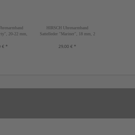
hrenarmband
HIRSCH Uhrenarmband
erty", 20-22 mm,
Sattelleder "Mariner", 18 mm, 2
n, neu!
Farben, neu!
 € *
29,00 € *