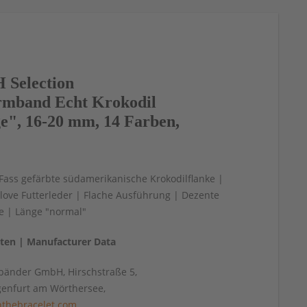
Selection
mband Echt Krokodil
ge", 16-20 mm, 14 Farben,
 Fass gefärbte südamerikanische Krokodilflanke |
love Futterleder | Flache Ausführung | Dezente
e | Länge "normal"
aten | Manufacturer Data
änder GmbH, Hirschstraße 5,
genfurt am Wörthersee,
thebracelet.com
,