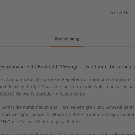
Artikel-Nr.:
Beschreibung
enarmband Echt Krokodil "Prestige", 16-20 mm, 14 Farben, 
les Armband, das der perfekte Begleiter für traditionelle Uhren is
kodilflanke gefertigt. Charakterisiert durch die typisch netzartig
RSCH Silkglove Futterleder in beiger Farbe.
Selbst die Kombination aus Hitze, Feuchtigkeit und Schweiß kann 
 hochwertigen, auswechselbaren HIRSCH Tradition Design Federst
CH Quick-Release Federstegen geliefert.
Spitze und die traditionelle HIRSCH Silhouette passt das Uhrena