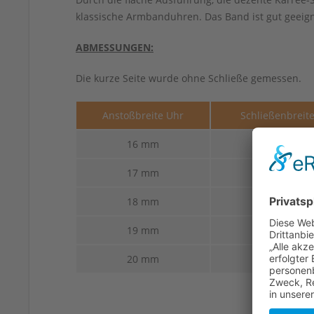
klassische Armbanduhren. Das Band ist gut geeig
ABMESSUNGEN:
Die kurze Seite wurde ohne Schließe gemessen.
Anstoßbreite Uhr
Schließenbreit
16 mm
14 mm
17 mm
14 mm
18 mm
14 mm
19 mm
14 mm
20 mm
16 mm