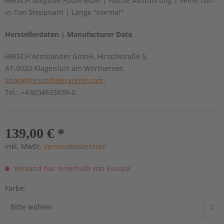
HIRSCH Silkglove Futterleder | Flache Ausführung | Feine Ton-
in-Ton Steppnaht | Länge "normal"
Herstellerdaten | Manufacturer Data
HIRSCH Armbänder GmbH, Hirschstraße 5,
AT-9020 Klagenfurt am Wörthersee,
shop@hirschthebracelet.com
,
Tel.: +43(0)4633839-0
139,00 € *
inkl. MwSt.
Versandkostenfrei!
Versand nur innerhalb von Europa
Farbe: