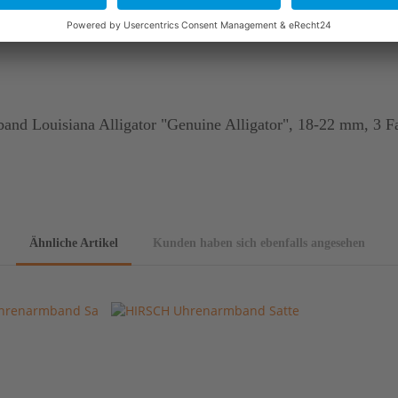
er und des Gerbprozesses kann es zu kleinen Unterschieden in O
d Louisiana Alligator "Genuine Alligator", 18-22 mm, 3 Fa
Ähnliche Artikel
Kunden haben sich ebenfalls angesehen