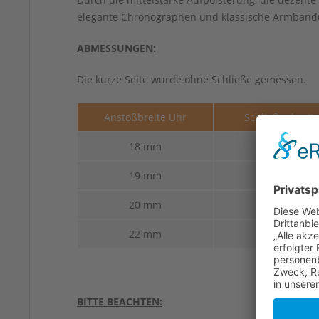
elegante Chronographen und klassische Armbandu
ABMESSUNGEN:
Die kurze Seite wurde ohne Schließe gemessen.
Anstoßbreite Uhr
Schließenbreit
18 mm
16 mm
19 mm
18 mm
20 mm
18 mm
22 mm
20 mm
BITTE BEACHTEN: