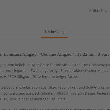
Artikel-Nr.:
Beschreibung
ouisiana Alligator "Genuine Alligator", 18-22 mm, 3 Farb
inem beliebten Accessoire für Individualisten. Die Oberseite is
läche und elegantem Zweiton gefertigt. Ein charakteristischer Mix 
us HIRSCH Silkglove Futterleder in beiger Farbe.
Selbst die Kombination aus Hitze, Feuchtigkeit und Schweiß kann 
 hochwertigen, auswechselbaren HIRSCH Tradition Design Federste
CH Quick-Release Federstegen geliefert.
e Ton-in-Ton Steppnaht und die handgenähte Riegelnaht an der Sc