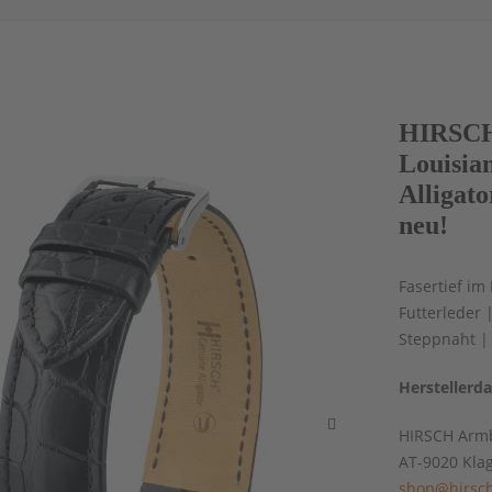
HIRSCH
Louisia
Alligat
neu!
Fasertief im
Futterleder 
Steppnaht |
Herstellerd
HIRSCH Armb
AT-9020 Kla
shop@hirsch