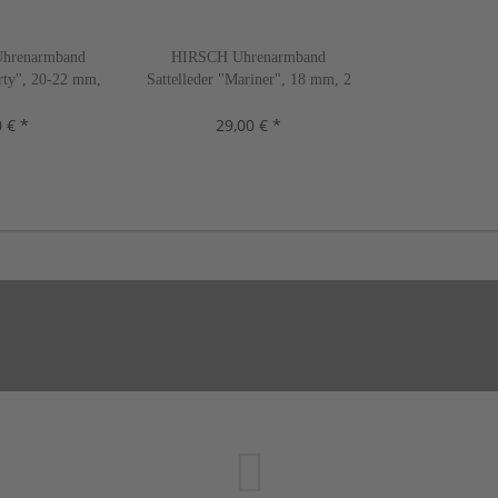
hrenarmband
HIRSCH Uhrenarmband
erty", 20-22 mm,
Sattelleder "Mariner", 18 mm, 2
n, neu!
Farben, neu!
 € *
29,00 € *