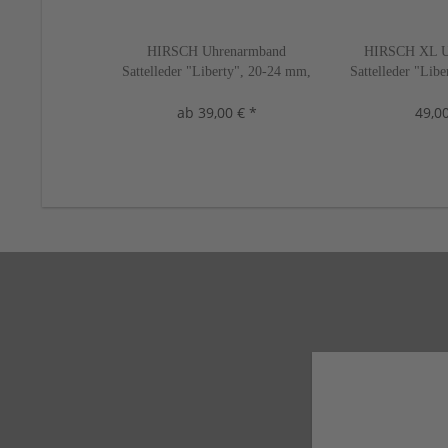
HIRSCH Uhrenarmband
HIRSCH XL U
Sattelleder "Liberty", 20-24 mm,
Sattelleder "Lib
3 Farben, neu!
2 Farbe
ab 39,00 € *
49,00