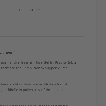
HIRSCH01008
en, neu!"
t aus handverlesenem, fasertief im Fass gefärbtem
aus rechteckigen und ovalen Schuppen durch
ihnen nichts anhaben – sie bleiben formstabil
g-Schließe in polierter Ausführung aus
hließe passt das Uhrenarmband perfekt für