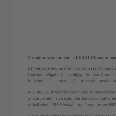
Produktinformationen "HIRSCH Uhrenarmband L
Der verwegene Charakter macht dieses Armband zu e
Louisiana Alligator mit seidig gebürsteter Oberf
horizontale Fellstanzung. Die Unterseite besteht a
Alle HIRSCH Uhrenarmbänder sind sauna-getestet. 
und angenehm zu tragen. Das Band wird mit einer
nickelfreiem L316 Edelstahl und 2 montierten HIRS
Durch die mittelstarke Aufpolsterung, die dezent