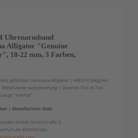
 Uhrenarmband
na Alligator "Genuine
or", 18-22 mm, 3 Farben,
 Fass gefärbter Louisiana Alligator | HIRSCH Silkglove
| Mittelstarke Aufpolsterung | Dezente Ton-in-Ton
 Länge "normal"
aten | Manufacturer Data
änder GmbH, Hirschstraße 5,
genfurt am Wörthersee,
thebracelet.com
,