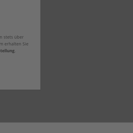
n stets über
m erhalten Sie
tellung
.