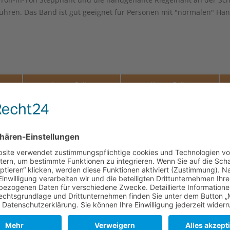
hren. Das Band ist gut geeignet für Personen mit "normalen" Ha
e
Lange Seite
Kurze Seite
120 mm
80 mm
120 mm
80 mm
120 mm
80 mm
120 mm
80 mm