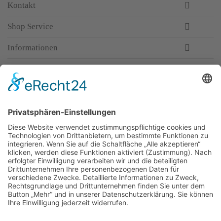
Kontakt
Shop Service
Informationen
Newsletter
Top-Anbieter
Spitzenqualität
Kompetente Beratung
Partner
* Alle Preise inkl. gesetzl. Mehrwertsteuer, inkl. Versandkosten
FAQ
Händler Login
Hilfe / Unterstützung
Newsletter