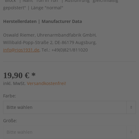
"Block" | Naht "Ton in Ton" | Ausführung "gleichmäßig
gepolstert" | Länge "normal"
Herstellerdaten | Manufacturer Data
Oswald Riemer, Uhrenarmbandfabrik GmbH,
Willibald-Popp-Straße 2, DE-86179 Augsburg,
info@rios1931.de
, Tel.: +49(0)821/811020
19,90 € *
inkl. MwSt.
Versandkostenfrei!
Farbe:
Größe: