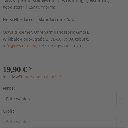
"Block" | Naht "cremeweiß" | Ausführung "gleichmäßig
gepolstert" | Länge "normal"
Herstellerdaten | Manufacturer Data
Oswald Riemer, Uhrenarmbandfabrik GmbH,
Willibald-Popp-Straße 2, DE-86179 Augsburg,
info@rios1931.de
, Tel.: +49(0)821/811020
19,90 € *
inkl. MwSt.
Versandkostenfrei!
Farbe:
Größe: