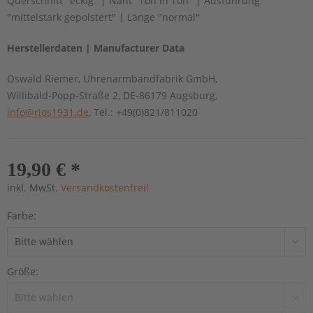
Querschnitt "eckig" | Naht "Ton in Ton" | Ausführung
"mittelstark gepolstert" | Länge "normal"
Herstellerdaten | Manufacturer Data
Oswald Riemer, Uhrenarmbandfabrik GmbH,
Willibald-Popp-Straße 2, DE-86179 Augsburg,
info@rios1931.de
, Tel.: +49(0)821/811020
19,90 € *
inkl. MwSt.
Versandkostenfrei!
Farbe:
Größe: