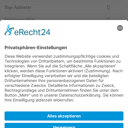
Top-Anbieter
Spitzenqualität
Kompetente Beratung
Partner
* Alle Preise inkl. gesetzl. Mehrwertsteuer, inkl.
Versandkosten
FAQ
Händler Login
Hilfe / Unterstützung
Newsletter
Warum WACCEX?
Allgemeine Geschäftsbedingungen und
Kundeninformationen