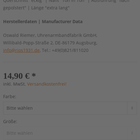
Querschnitt "eckig" | Naht "Ton in Ton" | Ausführung "flach
gepolstert" | Länge "extra lang"
Herstellerdaten | Manufacturer Data
Oswald Riemer, Uhrenarmbandfabrik GmbH,
Willibald-Popp-Straße 2, DE-86179 Augsburg,
info@rios1931.de
, Tel.: +49(0)821/811020
14,90 € *
inkl. MwSt.
Versandkostenfrei!
Farbe:
Größe: