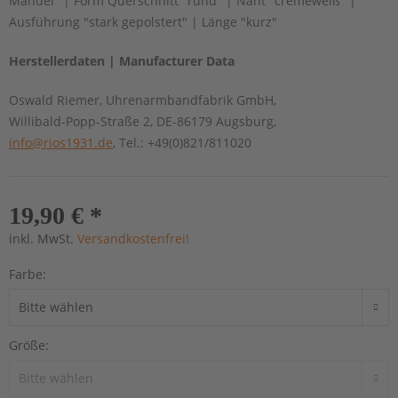
Manuel" | Form Querschnitt "rund" | Naht "cremeweiß" |
Ausführung "stark gepolstert" | Länge "kurz"
Herstellerdaten | Manufacturer Data
Oswald Riemer, Uhrenarmbandfabrik GmbH,
Willibald-Popp-Straße 2, DE-86179 Augsburg,
info@rios1931.de
, Tel.: +49(0)821/811020
19,90 € *
inkl. MwSt.
Versandkostenfrei!
Farbe:
Größe: