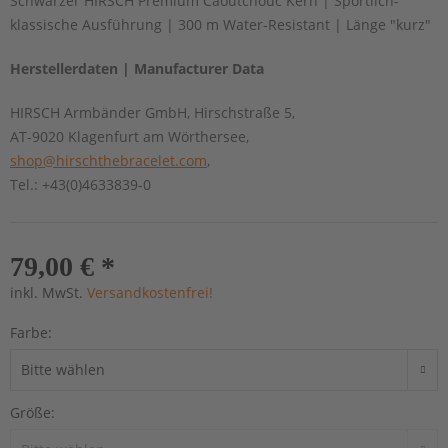
Schwarzer HIRSCH Premium Caoutchouc Kern | Sportlich-
klassische Ausführung | 300 m Water-Resistant | Länge "kurz"
Herstellerdaten | Manufacturer Data
HIRSCH Armbänder GmbH, Hirschstraße 5,
AT-9020 Klagenfurt am Wörthersee,
shop@hirschthebracelet.com
,
Tel.: +43(0)4633839-0
79,00 € *
inkl. MwSt.
Versandkostenfrei!
Farbe:
Größe: