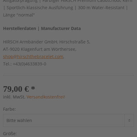
Alligatorprägung | Farbiger HIRSCH Premium Caoutchouc Kern
| Sportlich-klassische Ausführung | 300 m Water-Resistant |
Länge "normal"
Herstellerdaten | Manufacturer Data
HIRSCH Armbänder GmbH, Hirschstraße 5,
AT-9020 Klagenfurt am Wörthersee,
shop@hirschthebracelet.com
,
Tel.: +43(0)4633839-0
79,00 € *
inkl. MwSt.
Versandkostenfrei!
Farbe:
Größe: