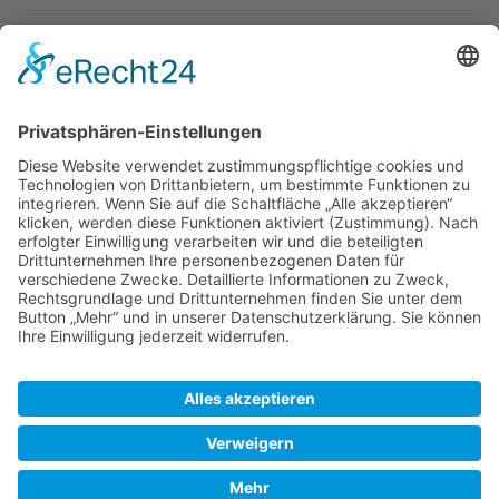
Newsletter
Top-Anbieter
Spitzenqualität
Kompetente Beratung
Partner
* Alle Preise inkl. gesetzl. Mehrwertsteuer, inkl. Versandkosten
FAQ
Händler Login
Hilfe / Unterstützung
Newsletter
Warum WACCEX?
Allgemeine Geschäftsbedingungen und Kundeninformationen
Datenschutzerklärung
Impressum
Kontakt
Newsletter