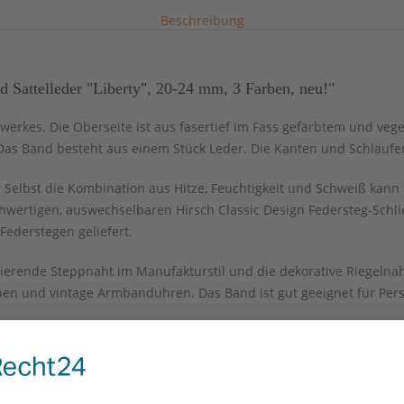
Beschreibung
attelleder "Liberty", 20-24 mm, 3 Farben, neu!"
dwerkes. Die Oberseite ist aus fasertief im Fass gefärbtem und veg
 Das Band besteht aus einem Stück Leder. Die Kanten und Schlaufen
Selbst die Kombination aus Hitze, Feuchtigkeit und Schweiß kann 
wertigen, auswechselbaren Hirsch Classic Design Federsteg-Schlie
Federstegen geliefert.
tierende Steppnaht im Manufakturstil und die dekorative Riegelna
en und vintage Armbanduhren. Das Band ist gut geeignet für Pe