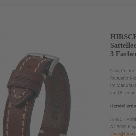
HIRSCH
Sattell
3 Farbe
Fasertief im
Robuster Ri
im Manufaktu
am Uhrenans
Herstellerd
HIRSCH Armb
AT-9020 Kla
shop@hirsch