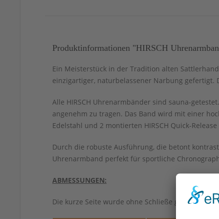
Produktinformationen "HIRSCH Uhrenarmband S
Ein Meisterstück in der Tradition alten Sattlerhan
einzigartiger, naturbelassener Narbung gefertigt.
Alle HIRSCH Uhrenarmbänder sind sauna-getestet. 
angenehm zu tragen. Das Band wird mit einer hoch
Edelstahl und 2 montierten HIRSCH Quick-Release 
Durch die robuste Ausführung, die betont kontras
Uhrenarmband perfekt für sportliche Chronograph
ABMESSUNGEN:
Die kurze Seite wurde ohne Schließe gemessen.