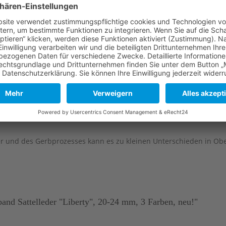
e
Lange Seite
Kurze Seite
120 mm
80 mm
120 mm
80 mm
120 mm
80 mm
er und des Gerbprozesses kann es zu kleinen Unterschieden in Ob
d Sattelleder "Liberty", 20-24 mm, 3 Farben, neu!"