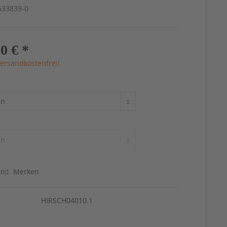
4633839-0
0 € *
ersandkostenfrei!
en
Merken
HIRSCH04010.1