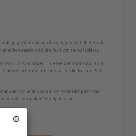
etabil gegerbtem, strapazierfähigem Sattelleder mit
 sind kontrastierend dreifach von Hand lackiert.
ihnen nichts anhaben – sie bleiben formstabil und
ße in polierter Ausführung aus nickelfreiem L316
ht an der Schließe und am Uhrenansatz passt das
rsonen mit "normalen" Handgelenken.