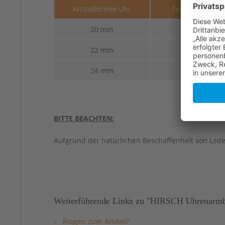
Anstoßbreite Uhr
Schließenbreit
20 mm
18 mm
22 mm
20 mm
24 mm
22 mm
BITTE BEACHTEN:
Aufgrund der natürlichen Beschaffenheit von Led
Weiterführende Links zu "HIRSCH Uhrenarmban
Fragen zum Artikel?