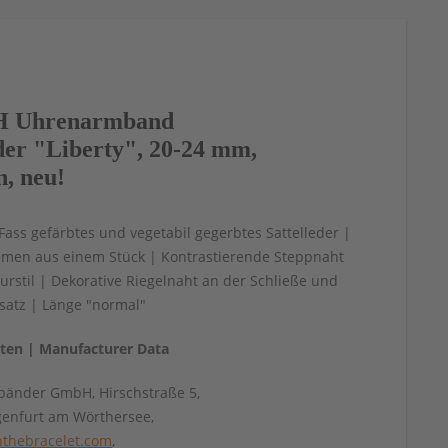
 Uhrenarmband
eder "Liberty", 20-24 mm,
n, neu!
 Fass gefärbtes und vegetabil gegerbtes Sattelleder |
emen aus einem Stück | Kontrastierende Steppnaht
rstil | Dekorative Riegelnaht an der Schließe und
atz | Länge "normal"
aten | Manufacturer Data
änder GmbH, Hirschstraße 5,
genfurt am Wörthersee,
thebracelet.com
,