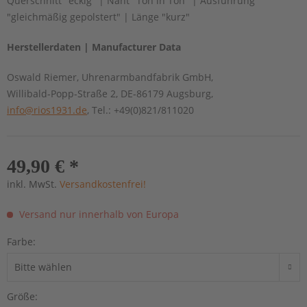
Querschnitt "eckig" | Naht "Ton in Ton" | Ausführung
"gleichmäßig gepolstert" | Länge "kurz"
Herstellerdaten | Manufacturer Data
Oswald Riemer, Uhrenarmbandfabrik GmbH,
Willibald-Popp-Straße 2, DE-86179 Augsburg,
info@rios1931.de
, Tel.: +49(0)821/811020
49,90 € *
inkl. MwSt.
Versandkostenfrei!
Versand nur innerhalb von Europa
Farbe:
Größe: