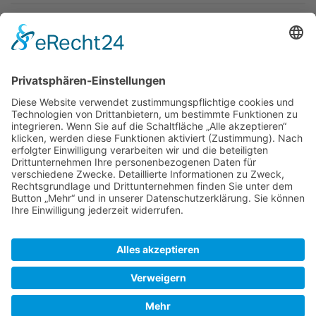
Newsletter
Top-Anbieter
Spitzenqualität
Kompetente Beratung
Partner
* Alle Preise inkl. gesetzl. Mehrwertsteuer, inkl. Versandkosten
FAQ
Händler Login
Hilfe / Unterstützung
Newsletter
Warum WACCEX?
Allgemeine Geschäftsbedingungen und Kundeninformationen
Datenschutzerklärung
Impressum
Kontakt
Newsletter