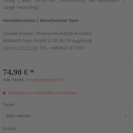
"eckig" | Naht "Ton in Ton" | Ausführung "flach gepolstert" |
Länge "extra lang"
Herstellerdaten | Manufacturer Data
Oswald Riemer, Uhrenarmbandfabrik GmbH,
Willibald-Popp-Straße 2, DE-86179 Augsburg,
info@rios1931.de
, Tel.: +49(0)821/811020
74,90 € *
inkl. MwSt.
Versandkostenfrei!
Versand nur innerhalb von Europa
Farbe:
Größe: