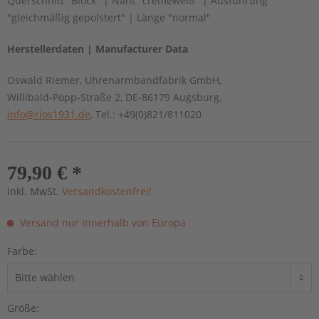
Querschnitt "Block" | Naht "cremeweiß" | Ausführung
"gleichmäßig gepolstert" | Länge "normal"
Herstellerdaten | Manufacturer Data
Oswald Riemer, Uhrenarmbandfabrik GmbH,
Willibald-Popp-Straße 2, DE-86179 Augsburg,
info@rios1931.de
, Tel.: +49(0)821/811020
79,90 € *
inkl. MwSt.
Versandkostenfrei!
Versand nur innerhalb von Europa
Farbe:
Größe: