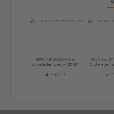
Ä
HIRSCH Uhrenarmband
HIRSCH XL U
Sattelleder "Liberty", 20-24
Sattelleder "L
mm, 3 Farben, neu!
mm, 2 Far
ab 39,00 € *
49,00