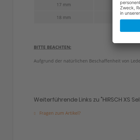
17 mm
14 mm
18 mm
16 mm
BITTE BEACHTEN:
Aufgrund der natürlichen Beschaffenheit von Led
Weiterführende Links zu "HIRSCH XS Se
Fragen zum Artikel?