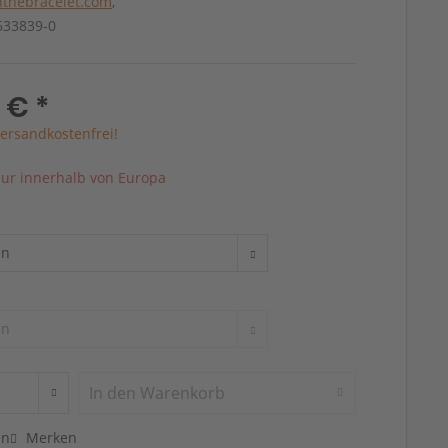
thebracelet.com
,
4633839-0
 € *
ersandkostenfrei!
ur innerhalb von Europa
In den
Warenkorb
en
Merken