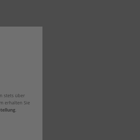
n stets über
m erhalten Sie
tellung
.