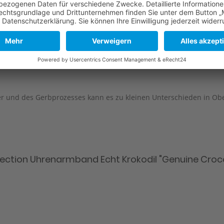
110,5 mm
69,5 mm
110,5 mm
69,5 mm
er und des Gerbprozesses kann es zu kleinen Unterschieden in O
lection Uhrenarmband Echt Krokodil "Genuine Croco"