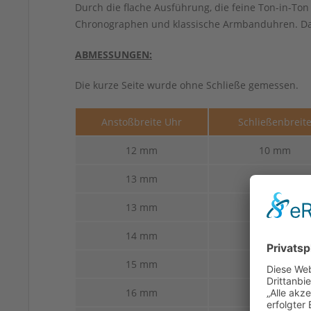
Durch die flache Ausführung, die feine Ton-in-To
Chronographen und klassische Armbanduhren. Das
ABMESSUNGEN:
Die kurze Seite wurde ohne Schließe gemessen.
Anstoßbreite Uhr
Schließenbreit
12 mm
10 mm
13 mm
10 mm
13 mm
12 mm
14 mm
12 mm
15 mm
14 mm
16 mm
14 mm