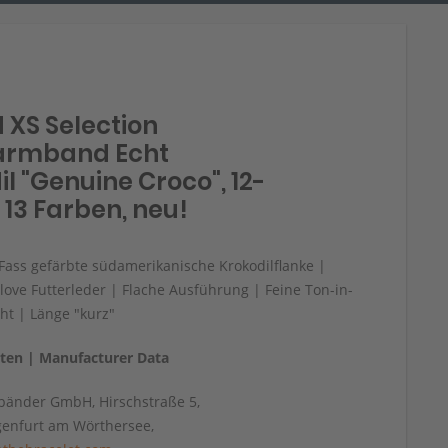
 XS Selection
armband Echt
l "Genuine Croco", 12-
 13 Farben, neu!
 Fass gefärbte südamerikanische Krokodilflanke |
love Futterleder | Flache Ausführung | Feine Ton-in-
ht | Länge "kurz"
aten | Manufacturer Data
änder GmbH, Hirschstraße 5,
genfurt am Wörthersee,