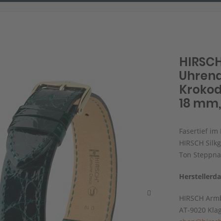
HIRSCH
Uhren
Krokodi
18 mm,
Fasertief im
HIRSCH Silkg
Ton Steppna
Herstellerd
HIRSCH Armb
AT-9020 Kla