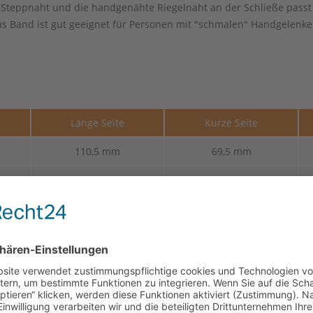
n Steppnaht und die handgenähte Riegelnaht an der Schließe pass
 Band ist gut geeignet für Personen mit "schmalen" Handgelenke
e
Lange Seite
Kurze Seite
110,5 mm
69,5 mm
110,5 mm
69,5 mm
110,5 mm
69,5 mm
110,5 mm
69,5 mm
110,5 mm
69,5 mm
110,5 mm
69,5 mm