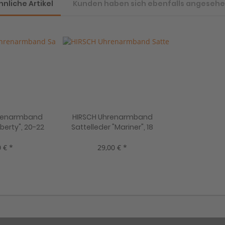
hnliche Artikel
Kunden haben sich ebenfalls angeseh
hrenarmband
HIRSCH Uhrenarmband
iberty", 20-22
Sattelleder "Mariner", 18
ben, neu!
mm, 2 Farben, neu!
 € *
29,00 € *