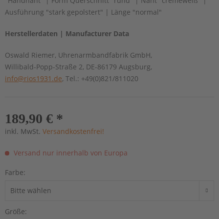
"Handnaht" | Form Querschnitt "rund" | Naht "cremeweiß" |
Ausführung "stark gepolstert" | Länge "normal"
Herstellerdaten | Manufacturer Data
Oswald Riemer, Uhrenarmbandfabrik GmbH,
Willibald-Popp-Straße 2, DE-86179 Augsburg,
info@rios1931.de
, Tel.: +49(0)821/811020
189,90 € *
inkl. MwSt.
Versandkostenfrei!
Versand nur innerhalb von Europa
Farbe:
Größe: