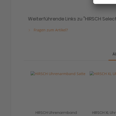
Weiterführende Links zu "HIRSCH Selec
Fragen zum Artikel?
Ä
HIRSCH Uhrenarmband
HIRSCH XL U