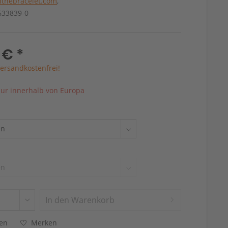
thebracelet.com
,
4633839-0
 € *
ersandkostenfrei!
ur innerhalb von Europa
In den
Warenkorb
hen
Merken