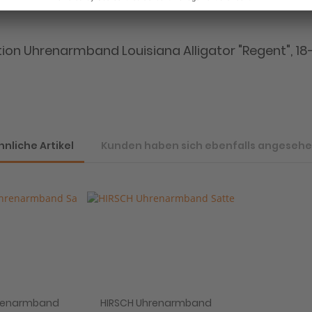
tion Uhrenarmband Louisiana Alligator "Regent", 18
hnliche Artikel
Kunden haben sich ebenfalls angeseh
hrenarmband
HIRSCH Uhrenarmband