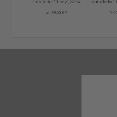
Sattelleder "Liberty", 20-24
Sattelleder "L
mm, 3 Farben, neu!
mm, 2 Far
ab 39,00 € *
49,00