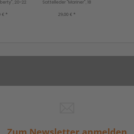
iberty", 20-22
Sattelleder "Mariner", 18
ben, neu!
mm, 2 Farben, neu!
 € *
29,00 € *
Zum Newsletter anmelden