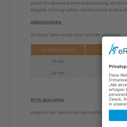
Durch die dezente Karrée-Aufpolsterung, die fei
elegante Chronographen und klassische Armbandu
ABMESSUNGEN:
Die kurze Seite wurde ohne Schließe gemessen.
Anstoßbreite Uhr
Schließenbreit
18 mm
16 mm
20 mm
16 mm
BITTE BEACHTEN:
Aufgrund der natürlichen Beschaffenheit von Led