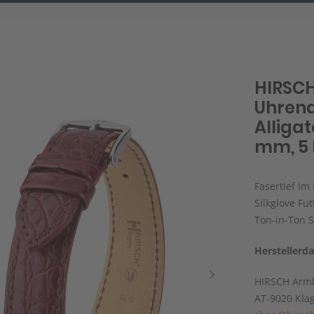
HIRSCH
Uhren
Alligat
mm, 5 
Fasertief im
Silkglove Fu
Ton-in-Ton 
Herstellerd
HIRSCH Armb
AT-9020 Kla