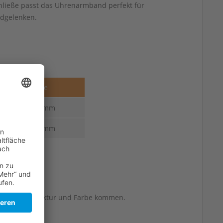
hließe passt das Uhrenarmband perfekt für
ndgelenken.
Stärke
3,6-2,2 mm
4,0-2,2 mm
berflächenstruktur und Farbe kommen.