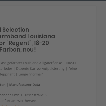
 Selection
armband Louisiana
or "Regent", 18-20
Farben, neu!
 Fass gefärbter Louisiana Alligatorflanke | HIRSCH
tterleder | Dezente Karrée-Aufpolsterung | Feine
Steppnaht | Länge "normal"
aten | Manufacturer Data
änder GmbH, Hirschstraße 5,
genfurt am Wörthersee,