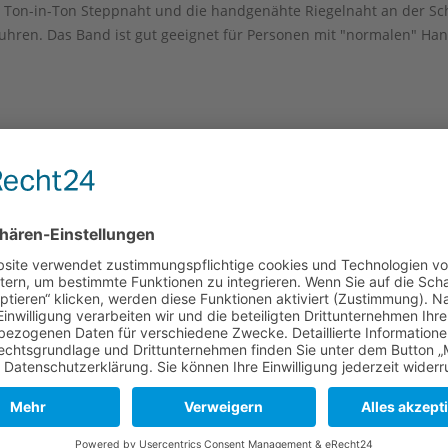
ne Ton-in-Ton Steppnaht und die handgenähte Riegelnaht an der Sc
hren. Das Band ist gut geeignet für Personen mit "normalen" Ha
e
Lange Seite
Kurze Seite
120 mm
80 mm
120 mm
80 mm
er und des Gerbprozesses kann es zu kleinen Unterschieden in O