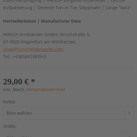
Eidechsenprägung | HIRSCH Softglove Futterleder | Leichte
Aufpolsterung | Dezente Ton-in-Ton Steppnaht | Länge "kurz"
Herstellerdaten | Manufacturer Data
HIRSCH Armbänder GmbH, Hirschstraße 5,
AT-9020 Klagenfurt am Wörthersee,
shop@hirschthebracelet.com
,
Tel.: +43(0)4633839-0
29,00 € *
inkl. MwSt.
Versandkostenfrei!
Farbe:
Größe: