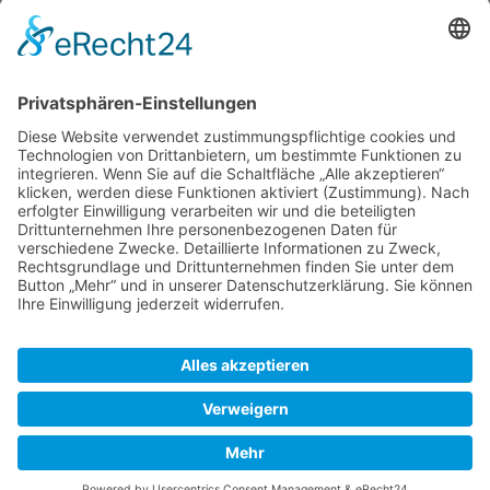
Newsletter
Top-Anbieter
Spitzenqualität
Kompetente Beratung
Partner
* Alle Preise inkl. gesetzl. Mehrwertsteuer, inkl. Versandkosten
FAQ
Händler Login
Hilfe / Unterstützung
Newsletter
Warum WACCEX?
Allgemeine Geschäftsbedingungen und Kundeninformationen
Datenschutzerklärung
Impressum
Kontakt
Newsletter