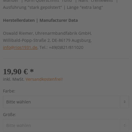
Manuel" | Form Querschnitt "rund" | Naht "cremeweiß" |
Ausführung "stark gepolstert" | Länge "extra lang"
Herstellerdaten | Manufacturer Data
Oswald Riemer, Uhrenarmbandfabrik GmbH,
Willibald-Popp-Straße 2, DE-86179 Augsburg,
info@rios1931.de
, Tel.: +49(0)821/811020
19,90 € *
inkl. MwSt.
Versandkostenfrei!
Farbe:
Größe: