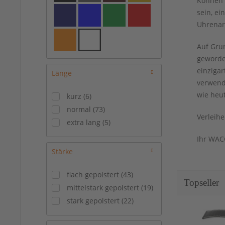
Können 
20/18 mm
(
41
)
sein, ei
20/20 mm
(
5
)
Uhrenar
21/16 mm
(
4
)
21/18 mm
(
7
)
Auf Gru
22/18 mm
(
28
)
geworde
einziga
22/20 mm
(
6
)
Länge
verwend
22/22 mm
(
15
)
wie heu
kurz
(
6
)
24/20 mm
(
1
)
normal
(
73
)
24/22 mm
(
11
)
Verleihe
extra lang
(
5
)
24/24 mm
(
14
)
26/22 mm
(
2
)
Ihr WAC
26/26 mm
(
2
)
Stärke
flach gepolstert
(
43
)
Topseller
mittelstark gepolstert
(
19
)
stark gepolstert
(
22
)