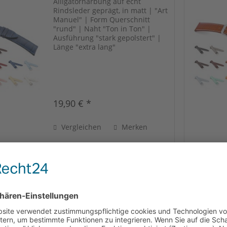
Alligatornarbung auf echt
Rindsleder geprägt, in matt | "Art
Manuel" | Form Querschnitt
"rund" | Naht "Ton in Ton" |
Ausführung "stark gepolstert" |
Länge "extra lang"
19,90 € *
Vergleichen
Merken
RIOS1931 XL Uhrenarmband Bioleder
"Waging", 16 mm, 2 Farben, neu!
Echt zertifiziertes Bioleder | Form
Querschnitt "eckig" | Naht "Ton
in Ton" | Ausführung "flach
gepolstert" | Länge "extra lang"