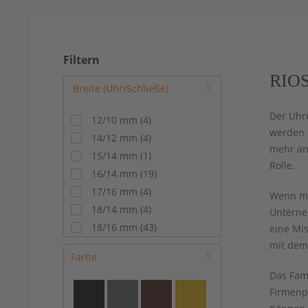
Filtern
RIOS
Der Uhr
12/10 mm
(
4
)
werden 
14/12 mm
(
4
)
mehr an
15/14 mm
(
1
)
Rolle.
16/14 mm
(
19
)
17/16 mm
(
4
)
Wenn ma
18/14 mm
(
4
)
Unterneh
18/16 mm
(
43
)
eine Mi
18/18 mm
(
6
)
mit dem
Farbe
19/14 mm
(
4
)
Das Fami
19/16 mm
(
27
)
Firmenp
20/16 mm
(
17
)