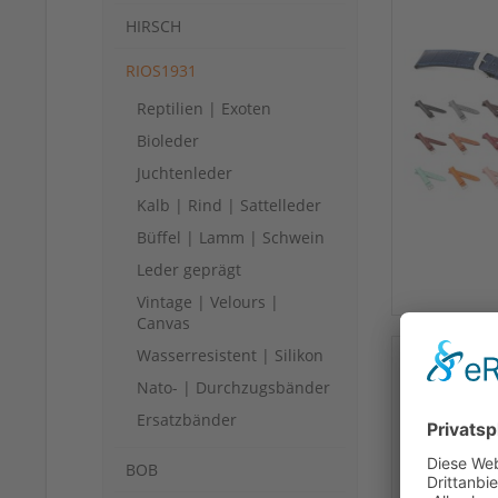
HIRSCH
RIOS1931
Reptilien | Exoten
Bioleder
Juchtenleder
Kalb | Rind | Sattelleder
Büffel | Lamm | Schwein
Leder geprägt
Vintage | Velours |
Canvas
Wasserresistent | Silikon
Nato- | Durchzugsbänder
Ersatzbänder
BOB