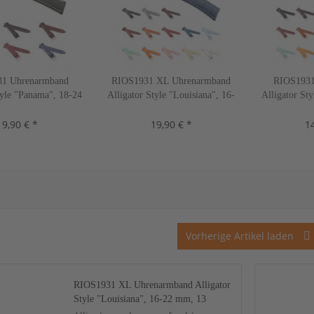
1 Uhrenarmband
RIOS1931 XL Uhrenarmband
RIOS1931
tyle "Panama", 18-24
Alligator Style "Louisiana", 16-
Alligator Sty
 Farben, neu!
22 mm, 13 Farben, neu!
22 mm, 1
19,90 € *
19,90 € *
14
Vorherige Artikel laden
RIOS1931 XL Uhrenarmband Alligator
Style "Louisiana", 16-22 mm, 13
Farben, neu!