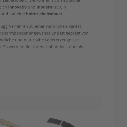
it erfüllen.“ Sie können sich also sicher
eich
innovativ
und
modern
ist. Ein
und hat eine
hohe Lebensdauer
.
ugg-Verfahren zu einer wahrlichen Rarität
Uhrenarmbänder angewandt und ist geprägt von
undliche und naturnahe Ledererzeugnisse
en. So werden die Uhrenarmbänder – damals