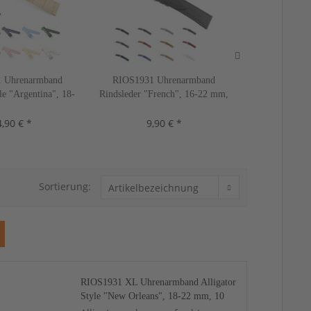
 Uhrenarmband
RIOS1931 Uhrenarmband
RIOS1931 
le "Argentina", 18-
Rindsleder "French", 16-22 mm,
Alligator Styl
0 Farben, neu!
3 Farben, neu!
22 mm, 11
,90 € *
9,90 € *
19,
Sortierung:
RIOS1931 XL Uhrenarmband Alligator
Style "New Orleans", 18-22 mm, 10
Farben, neu!