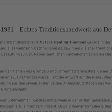
1931 - Echtes Traditionshandwerk aus De
enarmbandhersteller
RIOS1931 steht für Tradition!
Gerade in der h
und alles wahnsinnig schnelllebig ist, gewinnen die eher traditi
 Bedeutung zurück. Neben sämtlichen Innovationen spielt die klas
n den Namen des Gründers und Uhrenmachermeisters Riemer Osw
men 1931 gegründet wurde, liegt die Antwort auf die Frage „Wieso
schung aus den jeweils ersten beiden Anfangsbuchstaben des Vor
 Gründungsjahr.
lienunternehmen, welches mittlerweile in der dritten Generation g
hilosophie zu einhundert Prozent. Oswald Riemer formulierte die