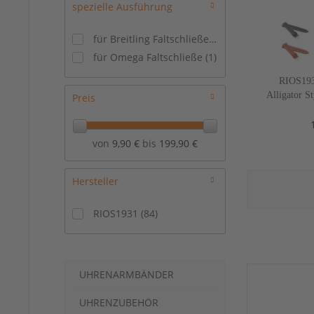
spezielle Ausführung
für Breitling Faltschließe
(
1
)
für Omega Faltschließe
(
1
)
RIOS193
Alligator S
Preis
mm, 5
von
9,90 €
bis
199,90 €
Hersteller
RIOS1931
(
84
)
UHRENARMBÄNDER
UHRENZUBEHÖR