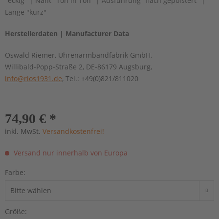
"eckig" | Naht "Ton in Ton" | Ausführung "flach gepolstert" |
Länge "kurz"
Herstellerdaten | Manufacturer Data
Oswald Riemer, Uhrenarmbandfabrik GmbH,
Willibald-Popp-Straße 2, DE-86179 Augsburg,
info@rios1931.de
, Tel.: +49(0)821/811020
74,90 € *
inkl. MwSt.
Versandkostenfrei!
Versand nur innerhalb von Europa
Farbe:
Größe: