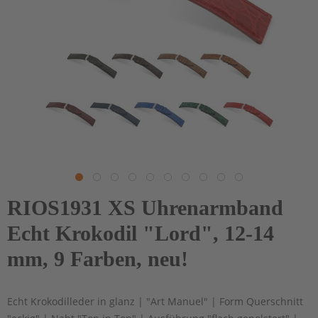
RIOS1931 XS Uhrenarmband
Echt Krokodil "Lord", 12-14
mm, 9 Farben, neu!
Echt Krokodilleder in glanz | "Art Manuel" | Form Querschnitt