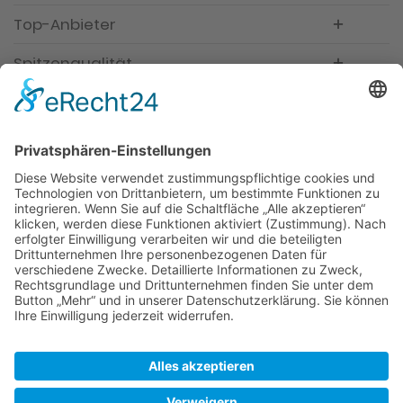
Top-Anbieter
Spitzenqualität
Kompetente Beratung
Partner
* Alle Preise inkl. gesetzl. Mehrwertsteuer, inkl.
Versandkosten
FAQ
Händler Login
Hilfe / Unterstützung
Newsletter
Warum WACCEX?
Allgemeine Geschäftsbedingungen und
Kundeninformationen