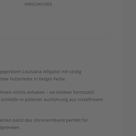
HIRSCH01003
gegerbtem Louisiana Alligator mit seidig
ove Futterleder in beiger Farbe.
ihnen nichts anhaben – sie bleiben formstabil
chließe in polierter Ausführung aus nickelfreiem
 Kanten passt das Uhrenarmband perfekt für
dgelenken.