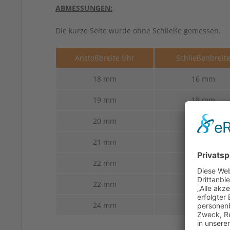
ABMESSUNGEN:
Die kurze Seite wurde ohne Schließe gemessen.
Anstoßbreite Uhr
Schließenbreit
18 mm
16 mm
19 mm
18 mm
20 mm
18 mm
21 mm
18 mm
22 mm
18 mm
22 mm
20 mm
24 mm
20 mm