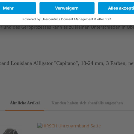
er und des Gerbprozesses kann es zu kleinen Unterschieden in O
nd Louisiana Alligator "Capitano", 18-24 mm, 3 Farben, ne
Ähnliche Artikel
Kunden haben sich ebenfalls angesehen