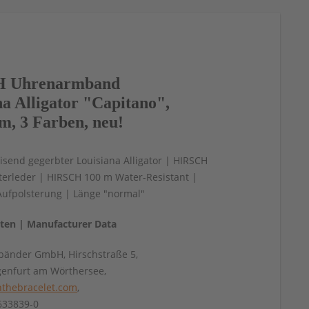
 Uhrenarmband
na Alligator "Capitano",
m, 3 Farben, neu!
send gegerbter Louisiana Alligator | HIRSCH
tterleder | HIRSCH 100 m Water-Resistant |
Aufpolsterung | Länge "normal"
aten | Manufacturer Data
änder GmbH, Hirschstraße 5,
genfurt am Wörthersee,
thebracelet.com
,
4633839-0