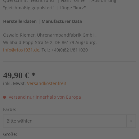
Querschnitt "leicht rund" | Naht "ohne" | Ausführung
"gleichmäßig gepolstert" | Länge "kurz"
Herstellerdaten | Manufacturer Data
Oswald Riemer, Uhrenarmbandfabrik GmbH,
Willibald-Popp-Straße 2, DE-86179 Augsburg,
info@rios1931.de
, Tel.: +49(0)821/811020
49,90 € *
inkl. MwSt.
Versandkostenfrei!
Versand nur innerhalb von Europa
Farbe:
Größe: