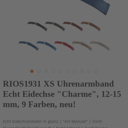
RIOS1931 XS Uhrenarmband
Echt Eidechse "Charme", 12-15
mm, 9 Farben, neu!
Echt Eidechsenleder in glanz | "Art Manuel" | Form