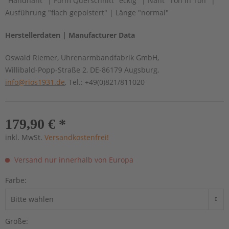
"Handnaht" | Form Querschnitt "eckig" | Naht "Ton in Ton" |
Ausführung "flach gepolstert" | Länge "normal"
Herstellerdaten | Manufacturer Data
Oswald Riemer, Uhrenarmbandfabrik GmbH,
Willibald-Popp-Straße 2, DE-86179 Augsburg,
info@rios1931.de
, Tel.: +49(0)821/811020
179,90 € *
inkl. MwSt.
Versandkostenfrei!
Versand nur innerhalb von Europa
Farbe:
Größe: