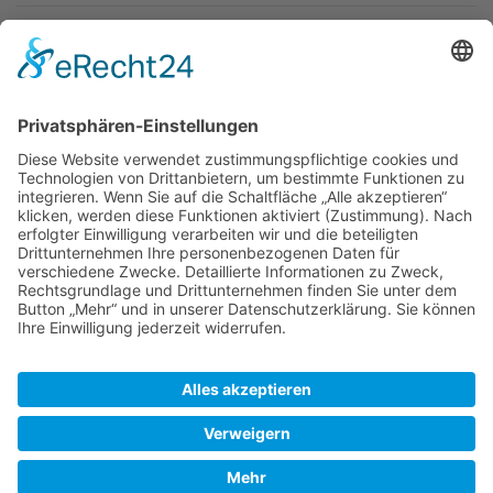
Newsletter
Top-Anbieter
Spitzenqualität
Kompetente Beratung
Partner
* Alle Preise inkl. gesetzl. Mehrwertsteuer, inkl. Versandkosten
FAQ
Händler Login
Hilfe / Unterstützung
Newsletter
Warum WACCEX?
Allgemeine Geschäftsbedingungen und Kundeninformationen
Datenschutzerklärung
Impressum
Kontakt
Newsletter