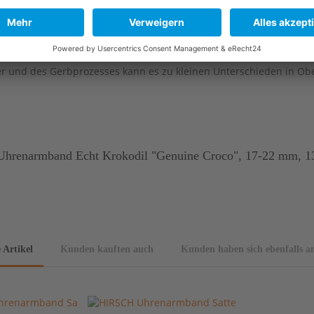
er und des Gerbprozesses kann es zu kleinen Unterschieden in O
Uhrenarmband Echt Krokodil "Genuine Croco", 17-22 mm, 13
 Artikel
Kunden kauften auch
Kunden haben sich ebenfalls a