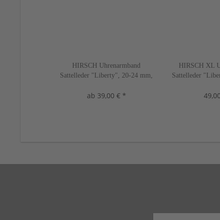
HIRSCH Uhrenarmband
HIRSCH XL U
Sattelleder "Liberty", 20-24 mm,
Sattelleder "Lib
3 Farben, neu!
2 Farbe
ab 39,00 € *
49,00