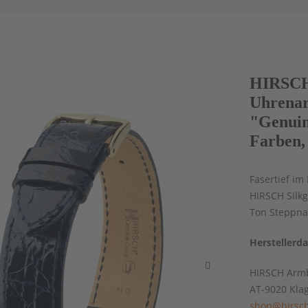
HIRSCH 
Uhrenar
"Genuin
Farben,
Fasertief im
HIRSCH Silkg
Ton Steppna
Herstellerd
HIRSCH Armb
AT-9020 Kla
shop@hirsch