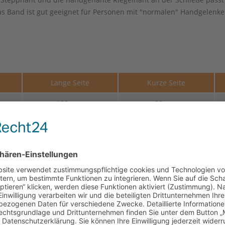
 Band ist gut geeignet für Personen mit "normalen" Handgelenke
e
Lange Seite
Kurze Seite
120 mm
80 mm
120 mm
80 mm
120 mm
80 mm
120 mm
80 mm
120 mm
80 mm
120 mm
80 mm