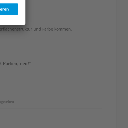
berflächenstruktur und Farbe kommen.
 Farben, neu!"
ngesehen