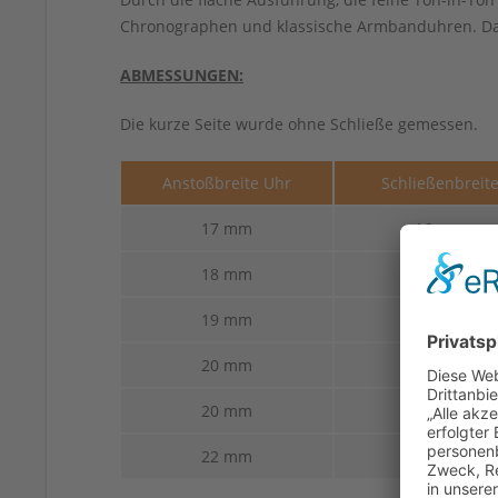
Chronographen und klassische Armbanduhren. Das
ABMESSUNGEN:
Die kurze Seite wurde ohne Schließe gemessen.
Anstoßbreite Uhr
Schließenbreit
17 mm
16 mm
18 mm
16 mm
19 mm
16 mm
20 mm
16 mm
20 mm
18 mm
22 mm
20 mm