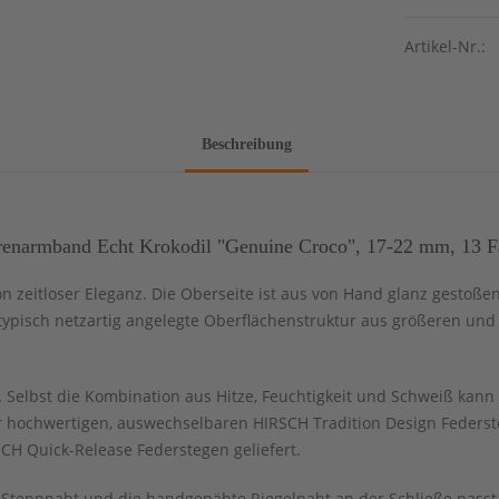
Artikel-Nr.:
Beschreibung
enarmband Echt Krokodil "Genuine Croco", 17-22 mm, 13 Fa
n zeitloser Eleganz. Die Oberseite ist aus von Hand glanz gestoßen
ie typisch netzartig angelegte Oberflächenstruktur aus größeren un
Selbst die Kombination aus Hitze, Feuchtigkeit und Schweiß kann 
 hochwertigen, auswechselbaren HIRSCH Tradition Design Federst
CH Quick-Release Federstegen geliefert.
n Steppnaht und die handgenähte Riegelnaht an der Schließe pass