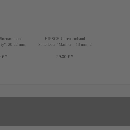
hrenarmband
HIRSCH Uhrenarmband
erty", 20-22 mm,
Sattelleder "Mariner", 18 mm, 2
n, neu!
Farben, neu!
 € *
29,00 € *