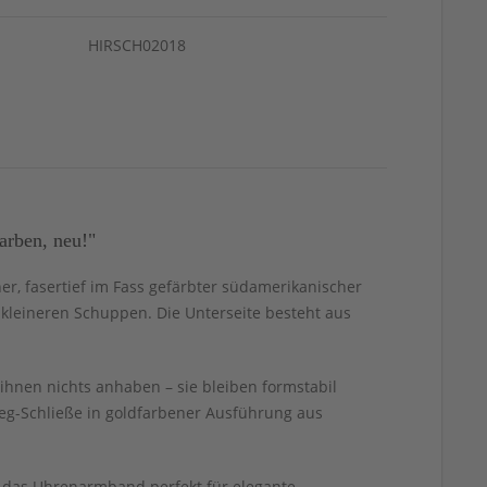
HIRSCH02018
rben, neu!"
er, fasertief im Fass gefärbter südamerikanischer
d kleineren Schuppen. Die Unterseite besteht aus
ihnen nichts anhaben – sie bleiben formstabil
eg-Schließe in goldfarbener Ausführung aus
t das Uhrenarmband perfekt für elegante