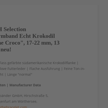
Selection
mband Echt Krokodil
e Croco", 17-22 mm, 13
 neu!
 Fass gefärbte südamerikanische Krokodilflanke |
love Futterleder | Flache Ausführung | Feine Ton-in-
ht | Länge "normal"
aten | Manufacturer Data
änder GmbH, Hirschstraße 5,
genfurt am Wörthersee,
thebracelet.com
,