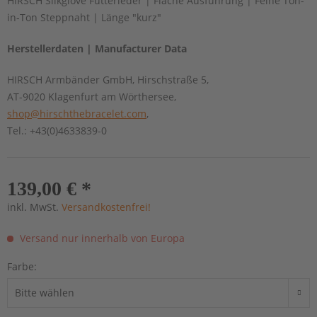
HIRSCH Silkglove Futterleder | Flache Ausführung | Feine Ton-
in-Ton Steppnaht | Länge "kurz"
Herstellerdaten | Manufacturer Data
HIRSCH Armbänder GmbH, Hirschstraße 5,
AT-9020 Klagenfurt am Wörthersee,
shop@hirschthebracelet.com
,
Tel.: +43(0)4633839-0
139,00 € *
inkl. MwSt.
Versandkostenfrei!
Versand nur innerhalb von Europa
Farbe: