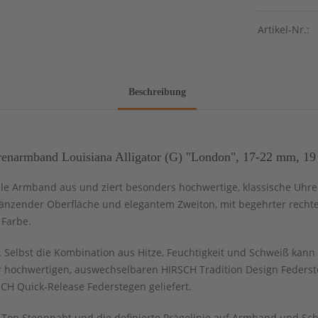
Artikel-Nr.:
Beschreibung
enarmband Louisiana Alligator (G) "London", 17-22 mm, 19 
dle Armband aus und ziert besonders hochwertige, klassische Uhren
glänzender Oberfläche und elegantem Zweiton, mit begehrter rechte
 Farbe.
Selbst die Kombination aus Hitze, Feuchtigkeit und Schweiß kann 
 hochwertigen, auswechselbaren HIRSCH Tradition Design Federst
CH Quick-Release Federstegen geliefert.
n-Ton Steppnaht und die definierte Prägelinie auf Armband und S