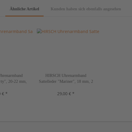
Ähnliche Artikel
Kunden haben sich ebenfalls angesehen
hrenarmband
HIRSCH Uhrenarmband
erty", 20-22 mm,
Sattelleder "Mariner", 18 mm, 2
n, neu!
Farben, neu!
 € *
29,00 € *