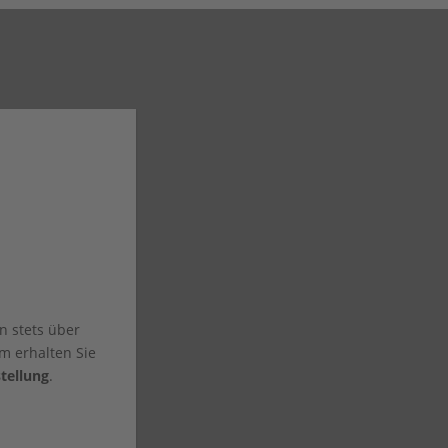
n stets über
m erhalten Sie
tellung
.