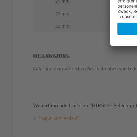
21 mm
18 mm
22 mm
18 mm
22 mm
20 mm
BITTE BEACHTEN:
Aufgrund der natürlichen Beschaffenheit von Led
Weiterführende Links zu "HIRSCH Selection 
Fragen zum Artikel?