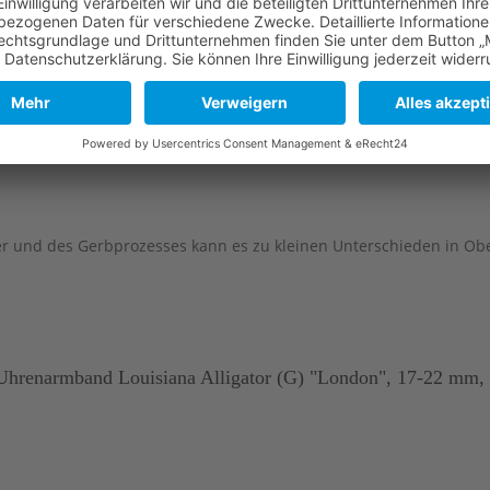
120 mm
80 mm
120 mm
80 mm
120 mm
80 mm
er und des Gerbprozesses kann es zu kleinen Unterschieden in O
Uhrenarmband Louisiana Alligator (G) "London", 17-22 mm, 