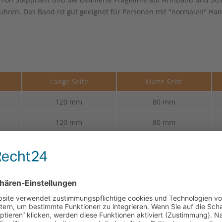
hren. Das Band ist gut geeignet für Personen mit "normalen" Ha
e
Lange Seite
Kurze Seite
120 mm
80 mm
120 mm
80 mm
120 mm
80 mm
120 mm
80 mm
120 mm
80 mm
120 mm
80 mm