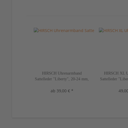
HIRSCH Uhrenarmband
HIRSCH XL U
Sattelleder "Liberty", 20-24 mm,
Sattelleder "Lib
3 Farben, neu!
2 Farbe
ab 39,00 € *
49,00