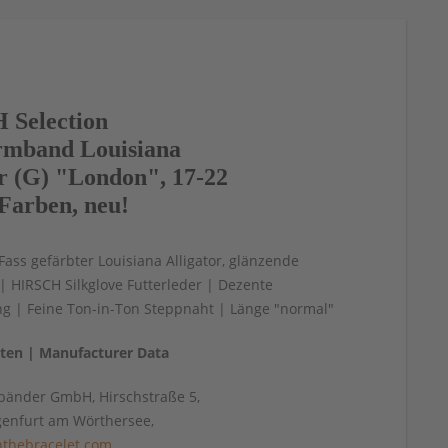
Selection
mband Louisiana
or (G) "London", 17-22
Farben, neu!
 Fass gefärbter Louisiana Alligator, glänzende
 HIRSCH Silkglove Futterleder | Dezente
ng | Feine Ton-in-Ton Steppnaht | Länge "normal"
aten | Manufacturer Data
änder GmbH, Hirschstraße 5,
genfurt am Wörthersee,
thebracelet.com
,