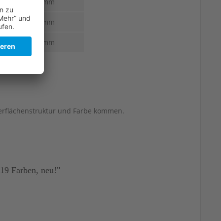
4,2-2,6 mm
4,4-2,7 mm
4,9-3,3 mm
berflächenstruktur und Farbe kommen.
19 Farben, neu!"