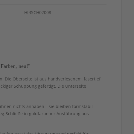
HIRSCH02008
Farben, neu!"
. Die Oberseite ist aus handverlesenem, fasertief
ckiger Schuppung gefertigt. Die Unterseite
ihnen nichts anhaben – sie bleiben formstabil
eg-Schließe in goldfarbener Ausführung aus
chlaufen passt das Uhrenarmband perfekt für