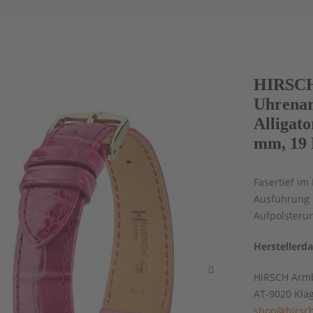
HIRSCH 
Uhrenar
Alligat
mm, 19 
Fasertief im
Ausführung |
Aufpolsteru
Herstellerd
HIRSCH Armb
AT-9020 Kla
shop@hirsch