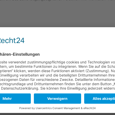
e
Lange Seite
Kurze Seite
120 mm
80 mm
120 mm
80 mm
er und des Gerbprozesses kann es zu kleinen Unterschieden in O