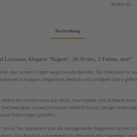
Artikel-Nr.:
Beschreibung
Louisiana Alligator "Regent", 18-20 mm, 2 Farben, neu!"
nke, das seinem Träger lange Freude bereitet. Die Oberseite ist au
erhabenen Schuppen, elegantem Zweiton und seidigem Glanz geferti
Selbst die Kombination aus Hitze, Feuchtigkeit und Schweiß kann 
 hochwertigen, auswechselbaren HIRSCH Classic Design Federsteg-S
ease Federstegen geliefert.
ne Ton-in-Ton Steppnaht und die handgenähte Riegelnaht an der Sc
hren. Das Band ist gut geeignet für Personen mit "normalen" Ha