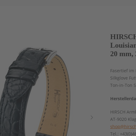
HIRSCH
Louisian
20 mm, 
Fasertief im
Silkglove Fu
Ton-in-Ton 
Herstellerd
HIRSCH Armb
AT-9020 Kla
shop@hirsch
Tel.: +43(0)