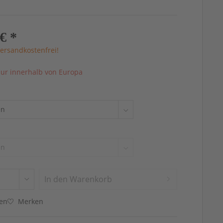
€ *
ersandkostenfrei!
ur innerhalb von Europa
In den
Warenkorb
hen
Merken