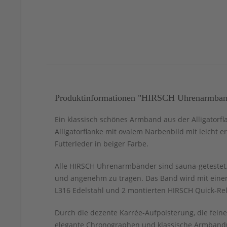
Produktinformationen "HIRSCH Uhrenarmband 
Ein klassisch schönes Armband aus der Alligatorfla
Alligatorflanke mit ovalem Narbenbild mit leicht 
Futterleder in beiger Farbe.
Alle HIRSCH Uhrenarmbänder sind sauna-getestet. 
und angenehm zu tragen. Das Band wird mit einer
L316 Edelstahl und 2 montierten HIRSCH Quick-Rel
Durch die dezente Karrée-Aufpolsterung, die fei
elegante Chronographen und klassische Armbandu