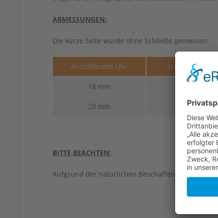
ABMESSUNGEN:
Die kurze Seite wurde ohne Schließe gemessen.
Anstoßbreite Uhr
Schließenbreit
18 mm
16 mm
20 mm
16 mm
BITTE BEACHTEN:
Aufgrund der natürlichen Beschaffenheit von Led