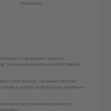
HIRSCH01012
s fasertief im Fass gefärbter Louisiana
gt. Die Unterseite besteht aus HIRSCH Silkglove
ihnen nichts anhaben – sie bleiben formstabil
chließe in polierter Ausführung aus nickelfreiem
hließe passt das Uhrenarmband perfekt für
ndgelenken.