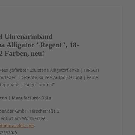
 Uhrenarmband
a Alligator "Regent", 18-
2 Farben, neu!
 Fass gefärbter Louisiana Alligatorflanke | HIRSCH
tterleder | Dezente Karrée-Aufpolsterung | Feine
Steppnaht | Länge "normal"
aten | Manufacturer Data
änder GmbH, Hirschstraße 5,
genfurt am Wörthersee,
thebracelet.com
,
4633839-0