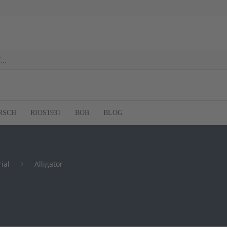
RSCH
RIOS1931
BOB
BLOG
ial
Alligator