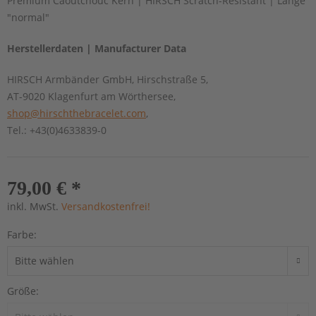
Premium Caoutchouc Kern | HIRSCH Scratch-Resistant | Länge
"normal"
Herstellerdaten | Manufacturer Data
HIRSCH Armbänder GmbH, Hirschstraße 5,
AT-9020 Klagenfurt am Wörthersee,
shop@hirschthebracelet.com
,
Tel.: +43(0)4633839-0
79,00 € *
inkl. MwSt.
Versandkostenfrei!
Farbe:
Größe: