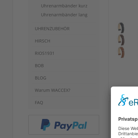
Uhrenarmbänder kurz
Uhrenarmbänder lang
UHRENZUBEHÖR
HIRSCH
RIOS1931
BOB
BLOG
Warum WACCEX?
FAQ