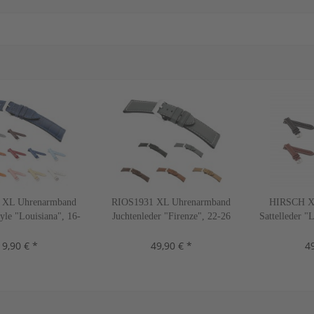
 XL Uhrenarmband
RIOS1931 XL Uhrenarmband
HIRSCH X
tyle "Louisiana", 16-
Juchtenleder "Firenze", 22-26
Sattelleder "
13 Farben, neu!
mm, 5 Farben, neu!
2 Fa
19,90 € *
49,90 € *
49