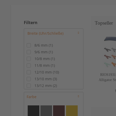
Filtern
Topseller
8/6 mm
(
1
)
9/6 mm
(
1
)
10/8 mm
(
1
)
11/8 mm
(
1
)
12/10 mm
(
10
)
RIOS1931
13/10 mm
(
3
)
Alligator S
22 mm, 
13/12 mm
(
2
)
14/10 mm
(
7
)
Farbe
14/12 mm
(
16
)
15/14 mm
(
7
)
16/14 mm
(
24
)