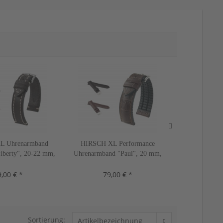
L Uhrenarmband
HIRSCH XL Performance
RIOS1931 X
Liberty", 20-22 mm,
Uhrenarmband "Paul", 20 mm,
Alligator Sty
rben, neu!
schwarz, neu!
18-22 mm, 1
,00 € *
79,00 € *
19,
Sortierung: