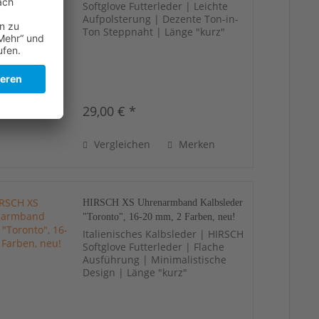
Softglove Futterleder | Leichte
Aufpolsterung | Dezente Ton-in-
Ton Steppnaht | Länge "kurz"
29,00 € *
Vergleichen
Merken
HIRSCH XS Uhrenarmband Kalbsleder
"Toronto", 16-20 mm, 2 Farben, neu!
Italienisches Kalbsleder | HIRSCH
Softglove Futterleder | Flache
Ausführung | Minimalistische
Design | Länge "kurz"