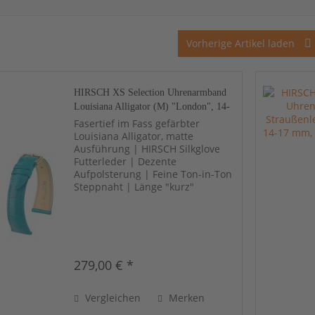
Vorherige Artikel laden
HIRSCH XS Selection Uhrenarmband
Louisiana Alligator (M) "London", 14-
20 mm, 18 Farben, neu!
Fasertief im Fass gefärbter
Louisiana Alligator, matte
Ausführung | HIRSCH Silkglove
Futterleder | Dezente
Aufpolsterung | Feine Ton-in-Ton
Steppnaht | Länge "kurz"
279,00 € *
Vergleichen
Merken