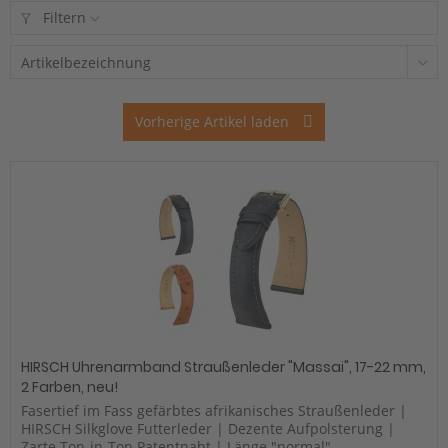
Filtern
Vorherige Artikel laden
HIRSCH Uhrenarmband Straußenleder "Massai", 17-22 mm,
2 Farben, neu!
Fasertief im Fass gefärbtes afrikanisches Straußenleder |
HIRSCH Silkglove Futterleder | Dezente Aufpolsterung |
Zarte Ton-in-Ton Patentnaht | Länge "normal"