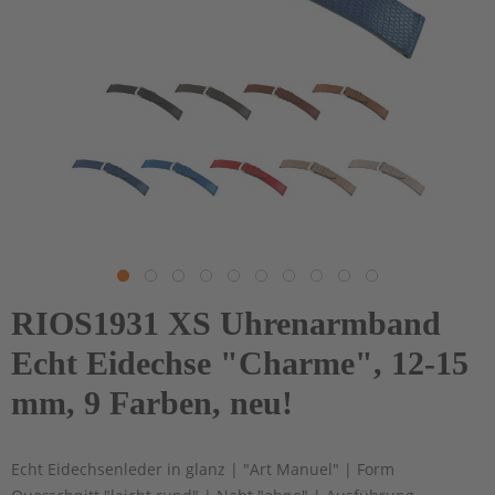
RIOS1931 XS Uhrenarmband
Echt Eidechse "Charme", 12-15
mm, 9 Farben, neu!
Echt Eidechsenleder in glanz | "Art Manuel" | Form