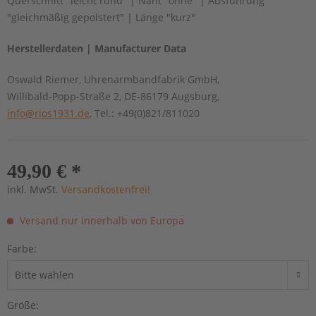
Querschnitt "leicht rund" | Naht "ohne" | Ausführung
"gleichmäßig gepolstert" | Länge "kurz"
Herstellerdaten | Manufacturer Data
Oswald Riemer, Uhrenarmbandfabrik GmbH,
Willibald-Popp-Straße 2, DE-86179 Augsburg,
info@rios1931.de
, Tel.: +49(0)821/811020
49,90 € *
inkl. MwSt.
Versandkostenfrei!
Versand nur innerhalb von Europa
Farbe:
Größe: