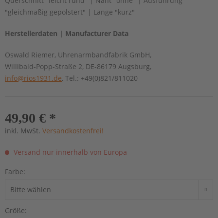
Querschnitt "leicht rund" | Naht "ohne" | Ausführung
"gleichmäßig gepolstert" | Länge "kurz"
Herstellerdaten | Manufacturer Data
Oswald Riemer, Uhrenarmbandfabrik GmbH,
Willibald-Popp-Straße 2, DE-86179 Augsburg,
info@rios1931.de
, Tel.: +49(0)821/811020
49,90 € *
inkl. MwSt.
Versandkostenfrei!
Versand nur innerhalb von Europa
Farbe:
Größe: