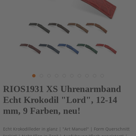
RIOS1931 XS Uhrenarmband
Echt Krokodil "Lord", 12-14
mm, 9 Farben, neu!
Echt Krokodilleder in glanz | "Art Manuel" | Form Querschnitt