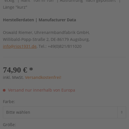
"eckig" | Naht "Ton in Ton" | Ausführung "flach gepolstert" |
Länge "kurz"
Herstellerdaten | Manufacturer Data
Oswald Riemer, Uhrenarmbandfabrik GmbH,
Willibald-Popp-Straße 2, DE-86179 Augsburg,
info@rios1931.de
, Tel.: +49(0)821/811020
74,90 € *
inkl. MwSt.
Versandkostenfrei!
Versand nur innerhalb von Europa
Farbe:
Größe: