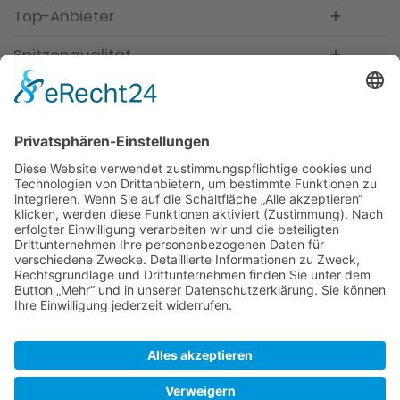
Top-Anbieter
Spitzenqualität
Kompetente Beratung
Partner
* Alle Preise inkl. gesetzl. Mehrwertsteuer, inkl.
Versandkosten
FAQ
Händler Login
Hilfe / Unterstützung
Newsletter
Warum WACCEX?
Allgemeine Geschäftsbedingungen und
Kundeninformationen
Datenschutzerklärung
Impressum
Kontakt