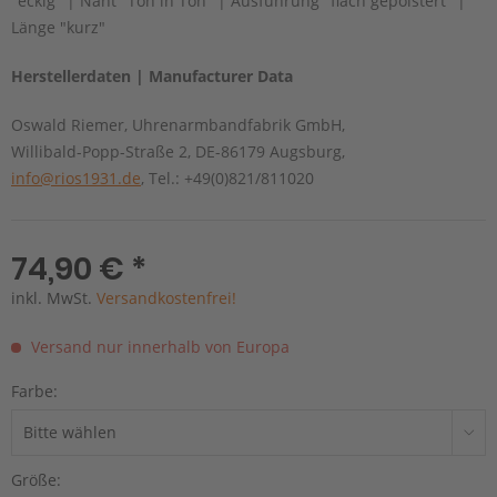
"eckig" | Naht "Ton in Ton" | Ausführung "flach gepolstert" |
Länge "kurz"
Herstellerdaten | Manufacturer Data
Oswald Riemer, Uhrenarmbandfabrik GmbH,
Willibald-Popp-Straße 2, DE-86179 Augsburg,
info@rios1931.de
, Tel.: +49(0)821/811020
74,90 € *
inkl. MwSt.
Versandkostenfrei!
Versand nur innerhalb von Europa
Farbe:
Größe: