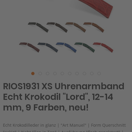
RIOS1931 XS Uhrenarmband
Echt Krokodil "Lord", 12-14
mm, 9 Farben, neu!
Echt Krokodilleder in glanz | "Art Manuel" | Form Querschnitt