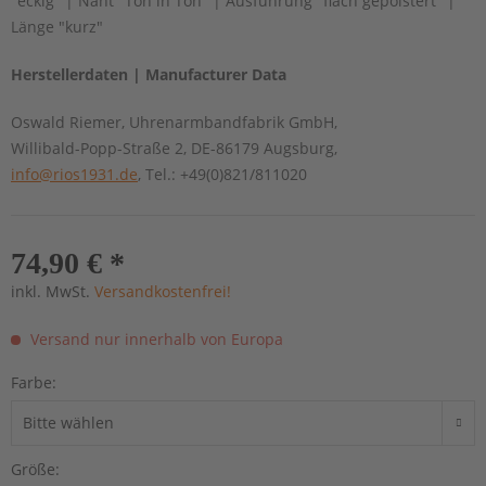
"eckig" | Naht "Ton in Ton" | Ausführung "flach gepolstert" |
Länge "kurz"
Herstellerdaten | Manufacturer Data
Oswald Riemer, Uhrenarmbandfabrik GmbH,
Willibald-Popp-Straße 2, DE-86179 Augsburg,
info@rios1931.de
, Tel.: +49(0)821/811020
74,90 € *
inkl. MwSt.
Versandkostenfrei!
Versand nur innerhalb von Europa
Farbe:
Größe: