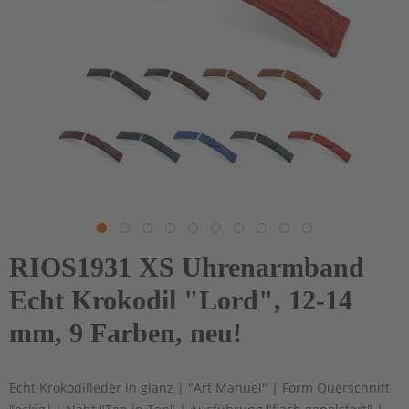
RIOS1931 XS Uhrenarmband
Echt Krokodil "Lord", 12-14
mm, 9 Farben, neu!
Echt Krokodilleder in glanz | "Art Manuel" | Form Querschnitt