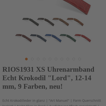
RIOS1931 XS Uhrenarmband
Echt Krokodil "Lord", 12-14
mm, 9 Farben, neu!
Echt Krokodilleder in glanz | "Art Manuel" | Form Querschnitt