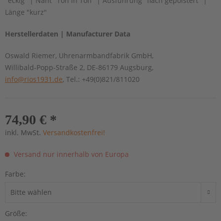
"eckig" | Naht "Ton in Ton" | Ausführung "flach gepolstert" |
Länge "kurz"
Herstellerdaten | Manufacturer Data
Oswald Riemer, Uhrenarmbandfabrik GmbH,
Willibald-Popp-Straße 2, DE-86179 Augsburg,
info@rios1931.de
, Tel.: +49(0)821/811020
74,90 € *
inkl. MwSt.
Versandkostenfrei!
Versand nur innerhalb von Europa
Farbe:
Größe: