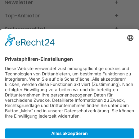
Newsletter
Top-Anbieter
Spitzenqualität
Kompetente Beratung
Partner
* Alle Preise inkl. gesetzl. Mehrwertsteuer, inkl.
Versandkosten
FAQ
Händler Login
Hilfe / Unterstützung
Newsletter
Warum WACCEX?
Allgemeine Geschäftsbedingungen und
Kundeninformationen