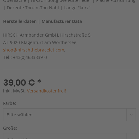
Oberfläche | HIRSCH Softglove Futterleder | Flache Ausführung
| Dezente Ton-in-Ton Naht | Länge "kurz"
Herstellerdaten | Manufacturer Data
HIRSCH Armbänder GmbH, Hirschstraße 5,
AT-9020 Klagenfurt am Wörthersee,
shop@hirschthebracelet.com
,
Tel.: +43(0)4633839-0
39,00 € *
inkl. MwSt.
Versandkostenfrei!
Farbe:
Größe: