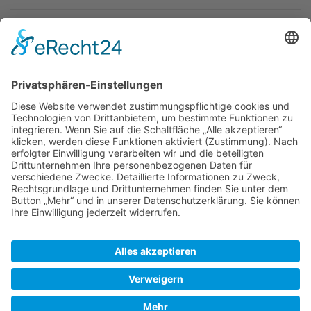
Newsletter
Top-Anbieter
Spitzenqualität
Kompetente Beratung
Partner
* Alle Preise inkl. gesetzl. Mehrwertsteuer, inkl. Versandkosten
FAQ
Händler Login
Hilfe / Unterstützung
Newsletter
Warum WACCEX?
Allgemeine Geschäftsbedingungen und Kundeninformationen
Datenschutzerklärung
Impressum
Kontakt
Newsletter