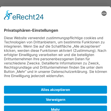
Newsletter
Top-Anbieter
Spitzenqualität
Kompetente Beratung
Partner
* Alle Preise inkl. gesetzl. Mehrwertsteuer, inkl. Versandkosten
FAQ
Händler Login
Hilfe / Unterstützung
Newsletter
Warum WACCEX?
Allgemeine Geschäftsbedingungen und Kundeninformationen
Datenschutzerklärung
Impressum
Kontakt
Newsletter