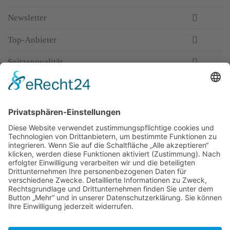
Newsletter
Top-Anbieter
Spitzenqualität
Kompetente Beratung
Partner
* Alle Preise inkl. gesetzl. Mehrwertsteuer, inkl.
Versandkosten
FAQ
Händler Login
Hilfe / Unterstützung
Newsletter
Warum WACCEX?
Allgemeine Geschäftsbedingungen und